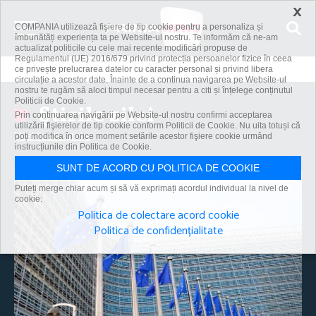
×
COMPANIA utilizează fişiere de tip cookie pentru a personaliza și
îmbunătăți experiența ta pe Website-ul nostru. Te informăm că ne-am
actualizat politicile cu cele mai recente modificări propuse de
Regulamentul (UE) 2016/679 privind protecția persoanelor fizice în ceea
ce privește prelucrarea datelor cu caracter personal și privind libera
circulație a acestor date. Înainte de a continua navigarea pe Website-ul
nostru te rugăm să aloci timpul necesar pentru a citi și înțelege conținutul
Politicii de Cookie.
Știrile zilei
Prin continuarea navigării pe Website-ul nostru confirmi acceptarea
utilizării fişierelor de tip cookie conform Politicii de Cookie. Nu uita totuși că
Vezi toate știrile
poți modifica în orice moment setările acestor fişiere cookie urmând
instrucțiunile din Politica de Cookie.
SUNT DE ACORD CU POLITICA DE COOKIE
Puteți merge chiar acum și să vă exprimați acordul individual la nivel de
cookie:
Politica de colectare acord cookie
Politica de confidențialitate