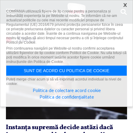
×
COMPANIA utilizează fişiere de tip cookie pentru a personaliza și
îmbunătăți experiența ta pe Website-ul nostru. Te informăm că ne-am
actualizat politicile cu cele mai recente modificări propuse de
Regulamentul (UE) 2016/679 privind protecția persoanelor fizice în ceea
ce privește prelucrarea datelor cu caracter personal și privind libera
circulație a acestor date. Înainte de a continua navigarea pe Website-ul
Știri
nostru te rugăm să aloci timpul necesar pentru a citi și înțelege conținutul
Politicii de Cookie.
Prin continuarea navigării pe Website-ul nostru confirmi acceptarea
utilizării fişierelor de tip cookie conform Politicii de Cookie. Nu uita totuși că
poți modifica în orice moment setările acestor fişiere cookie urmând
instrucțiunile din Politica de Cookie.
SUNT DE ACORD CU POLITICA DE COOKIE
Puteți merge chiar acum și să vă exprimați acordul individual la nivel de
cookie:
Politica de colectare acord cookie
Politica de confidențialitate
Instanţa supremă decide astăzi dacă