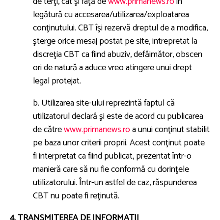
de terţi, cât şi faţă de
www.primanews.ro
în
legătură cu accesarea/utilizarea/exploatarea
conţinutului. CBT îşi rezervă dreptul de a modifica,
şterge orice mesaj postat pe site, intrepretat la
discreţia CBT ca fiind abuziv, defăimător, obscen
ori de natură a aduce vreo atingere unui drept
legal protejat.
b. Utilizarea site-ului reprezintă faptul că
utilizatorul declară şi este de acord cu publicarea
de către
www.primanews.ro
a unui conţinut stabilit
pe baza unor criterii proprii. Acest conţinut poate
fi interpretat ca fiind publicat, prezentat într-o
manieră care să nu fie conformă cu dorinţele
utilizatorului. Într-un astfel de caz, răspunderea
CBT nu poate fi reţinută.
4. TRANSMITEREA DE INFORMAŢII