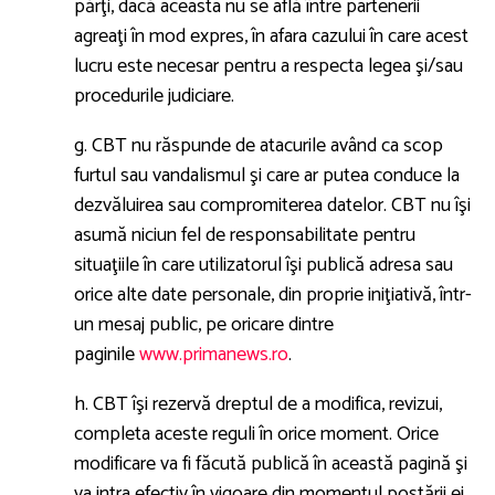
părţi, dacă aceasta nu se află între partenerii
agreaţi în mod expres, în afara cazului în care acest
lucru este necesar pentru a respecta legea şi/sau
procedurile judiciare.
g. CBT nu răspunde de atacurile având ca scop
furtul sau vandalismul şi care ar putea conduce la
dezvăluirea sau compromiterea datelor. CBT nu îşi
asumă niciun fel de responsabilitate pentru
situaţiile în care utilizatorul îşi publică adresa sau
orice alte date personale, din proprie iniţiativă, într-
un mesaj public, pe oricare dintre
paginile
www.primanews.ro
.
h. CBT îşi rezervă dreptul de a modifica, revizui,
completa aceste reguli în orice moment. Orice
modificare va fi făcută publică în această pagină şi
va intra efectiv în vigoare din momentul postării ei