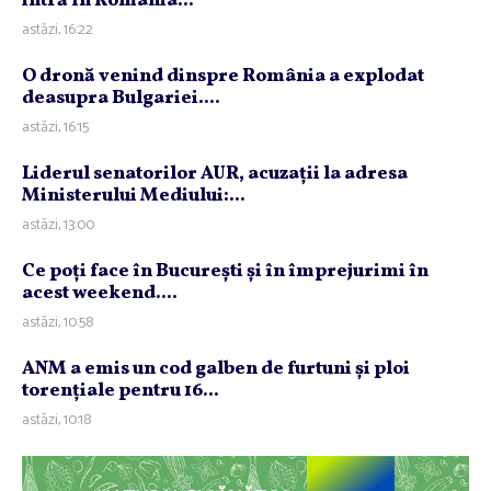
intră în România...
astăzi, 16:22
O dronă venind dinspre România a explodat
deasupra Bulgariei....
astăzi, 16:15
Liderul senatorilor AUR, acuzaţii la adresa
Ministerului Mediului:...
astăzi, 13:00
Ce poţi face în Bucureşti şi în împrejurimi în
acest weekend....
astăzi, 10:58
ANM a emis un cod galben de furtuni şi ploi
torenţiale pentru 16...
astăzi, 10:18