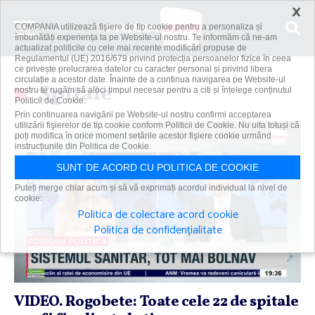
×
COMPANIA utilizează fişiere de tip cookie pentru a personaliza și
îmbunătăți experiența ta pe Website-ul nostru. Te informăm că ne-am
actualizat politicile cu cele mai recente modificări propuse de
Regulamentul (UE) 2016/679 privind protecția persoanelor fizice în ceea
ce privește prelucrarea datelor cu caracter personal și privind libera
circulație a acestor date. Înainte de a continua navigarea pe Website-ul
Spitale
nostru te rugăm să aloci timpul necesar pentru a citi și înțelege conținutul
Politicii de Cookie.
Prin continuarea navigării pe Website-ul nostru confirmi acceptarea
utilizării fişierelor de tip cookie conform Politicii de Cookie. Nu uita totuși că
poți modifica în orice moment setările acestor fişiere cookie urmând
instrucțiunile din Politica de Cookie.
SUNT DE ACORD CU POLITICA DE COOKIE
Puteți merge chiar acum și să vă exprimați acordul individual la nivel de
cookie:
Politica de colectare acord cookie
Politica de confidențialitate
VIDEO. Rogobete: Toate cele 22 de spitale