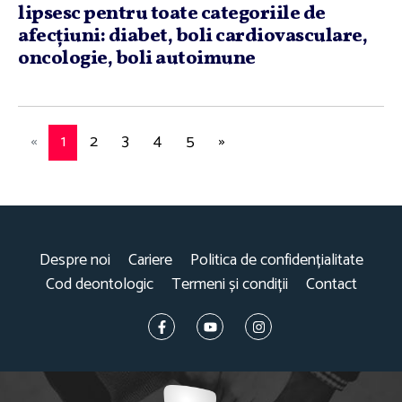
lipsesc pentru toate categoriile de
afecţiuni: diabet, boli cardiovasculare,
oncologie, boli autoimune
«
1
2
3
4
5
»
Despre noi
Cariere
Politica de confidențialitate
Cod deontologic
Termeni și condiții
Contact