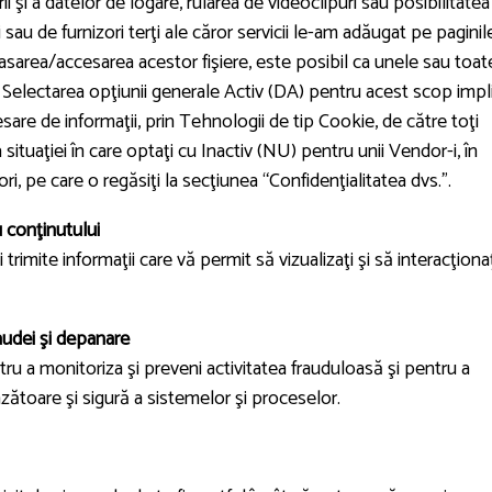
i şi a datelor de logare, rularea de videoclipuri sau posibilitatea
sau de furnizori terţi ale căror servicii le-am adăugat pe paginil
asarea/accesarea acestor fişiere, este posibil ca unele sau toat
. Selectarea opţiunii generale Activ (DA) pentru acest scop impl
sare de informaţii, prin Tehnologii de tip Cookie, de către toţi
 situaţiei în care optaţi cu Inactiv (NU) pentru unii Vendor-i, în
ri, pe care o regăsiţi la secţiunea “Confidenţialitatea dvs.”.
 conţinutului
 trimite informaţii care vă permit să vizualizaţi şi să interacţiona
raudei şi depanare
ntru a monitoriza şi preveni activitatea frauduloasă şi pentru a
ătoare şi sigură a sistemelor şi proceselor.