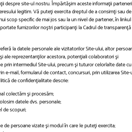
ii despre site-ul nostru. Împărtăşim aceste informaţii parteneri
resului legitim. Vă puteţi exercita dreptul de a consimţi sau de
ui scop specific de mai jos sau la un nivel de partener, în linkul
portate furnizorilor noştri participanţi la Cadrul de transparenţă 
eferă la datele personale ale vizitatorilor Site-ului, altor persoa
şi ale reprezentanţilor acestora, potenţiali colaboratori şi
e prin intermediul Site-ului, precum şi tuturor celorlalte date cu
 e-mail, formularul de contact, concursuri, prin utilizarea Site-u
itică de confidenţialitate descrie:
onal colectăm şi procesăm;
folosim datele dvs. personale;
l de scopuri;
e de persoane vizate şi modul în care le puteţi exercita;