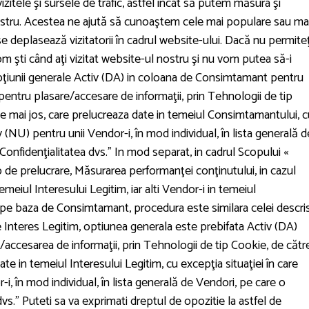
zitele şi sursele de trafic, astfel încât să putem măsura şi
stru. Acestea ne ajută să cunoaştem cele mai populare sau ma
 deplasează vizitatorii în cadrul website-ului. Dacă nu permiteţ
m şti când aţi vizitat website-ul nostru şi nu vom putea să-i
ţiunii generale Activ (DA) in coloana de Consimtamant pentru
pentru plasare/accesare de informaţii, prin Tehnologii de tip
 de mai jos, care prelucreaza date in temeiul Consimtamantului, 
iv (NU) pentru unii Vendor-i, în mod individual, în lista generală d
“Confidenţialitatea dvs.” In mod separat, in cadrul Scopului «
 de prelucrare, Măsurarea performanţei conţinutului, in cazul
emeiul Interesului Legitim, iar alti Vendor-i in temeiul
r pe baza de Consimtamant, procedura este similara celei descri
e Interes Legitim, optiunea generala este prebifata Activ (DA)
a/accesarea de informaţii, prin Tehnologii de tip Cookie, de cătr
ate in temeiul Interesului Legitim, cu excepţia situaţiei în care
i, în mod individual, în lista generală de Vendori, pe care o
dvs.” Puteti sa va exprimati dreptul de opozitie la astfel de