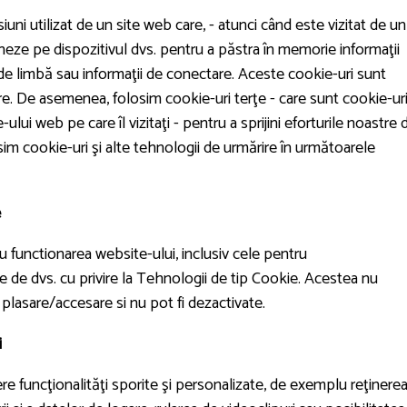
uni utilizat de un site web care, - atunci când este vizitat de un
ocheze pe dispozitivul dvs. pentru a păstra în memorie informaţii
 de limbă sau informaţii de conectare. Aceste cookie-uri sunt
re. De asemenea, folosim cookie-uri terţe - care sunt cookie-ur
ului web pe care îl vizitaţi - pentru a sprijini eforturile noastre 
osim cookie-uri şi alte tehnologii de urmărire în următoarele
e
u functionarea website-ului, inclusiv cele pentru
 de dvs. cu privire la Tehnologii de tip Cookie. Acestea nu
lasare/accesare si nu pot fi dezactivate.
i
re funcţionalităţi sporite şi personalizate, de exemplu reţinere