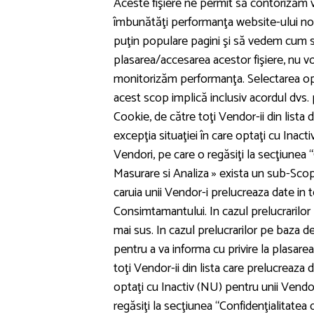
Aceste fişiere ne permit să contorizăm vi
îmbunătăţi performanţa website-ului no
puţin populare pagini şi să vedem cum se
plasarea/accesarea acestor fişiere, nu vo
monitorizăm performanţa. Selectarea op
acest scop implică inclusiv acordul dvs. 
Cookie, de către toţi Vendor-ii din lista
excepţia situaţiei în care optaţi cu Inact
Vendori, pe care o regăsiţi la secţiunea 
Masurare si Analiza » exista un sub-Scop
caruia unii Vendor-i prelucreaza date in t
Consimtamantului. In cazul prelucrarilo
mai sus. In cazul prelucrarilor pe baza d
pentru a va informa cu privire la plasare
toţi Vendor-ii din lista care prelucreaza d
optaţi cu Inactiv (NU) pentru unii Vendor-
regăsiţi la secţiunea “Confidenţialitatea 