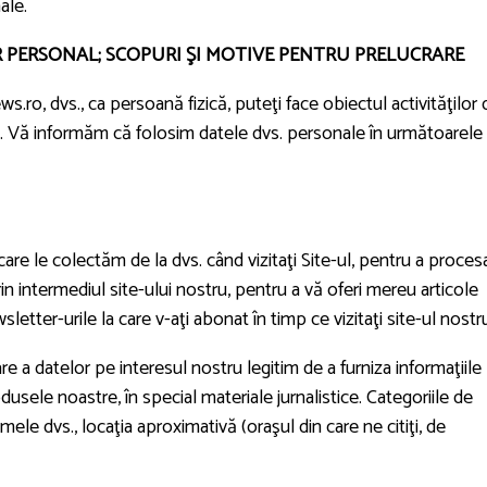
ale.
R PERSONAL; SCOPURI ŞI MOTIVE PENTRU PRELUCRARE
ws.ro, dvs., ca persoană fizică, puteţi face obiectul activităţilor 
m. Vă informăm că folosim datele dvs. personale în următoarele
re le colectăm de la dvs. când vizitaţi Site-ul, pentru a procesa
in intermediul site-ului nostru, pentru a vă oferi mereu articole
letter-urile la care v-aţi abonat în timp ce vizitaţi site-ul nostr
 a datelor pe interesul nostru legitim de a furniza informaţiile
odusele noastre, în special materiale jurnalistice. Categoriile de
ele dvs., locaţia aproximativă (oraşul din care ne citiţi, de