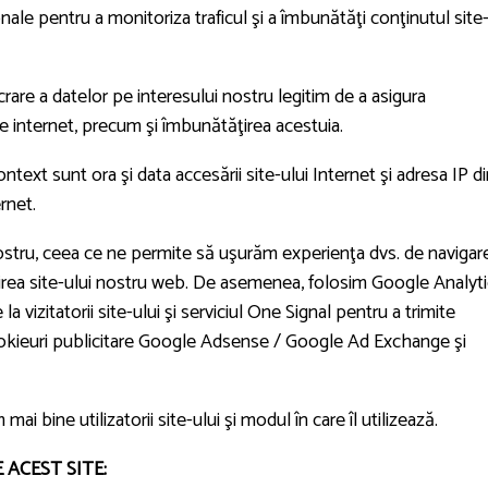
le pentru a monitoriza traficul şi a îmbunătăţi conţinutul site
rare a datelor pe interesului nostru legitim de a asigura
de internet, precum şi îmbunătăţirea acestuia.
ntext sunt ora şi data accesării site-ului Internet şi adresa IP d
rnet.
ostru, ceea ce ne permite să uşurăm experienţa dvs. de navigare
ţirea site-ului nostru web. De asemenea, folosim Google Analyt
la vizitatorii site-ului şi serviciul One Signal pentru a trimite
cookieuri publicitare Google Adsense / Google Ad Exchange şi
i bine utilizatorii site-ului şi modul în care îl utilizează.
 ACEST SITE: