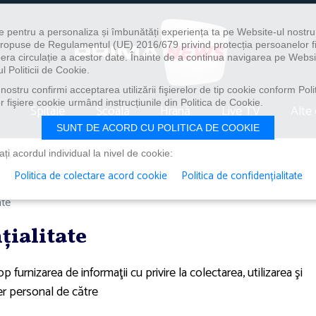
e pentru a personaliza și îmbunătăți experiența ta pe Website-ul nostr
i propuse de Regulamentul (UE) 2016/679 privind protecția persoanelor f
ibera circulație a acestor date. Înainte de a continua navigarea pe Websi
l Politicii de Cookie.
ostru confirmi acceptarea utilizării fişierelor de tip cookie conform Polit
 fişiere cookie urmând instrucțiunile din Politica de Cookie.
Spitale
Școală
Hrană
Live TV
Alte 
SUNT DE ACORD CU POLITICA DE COOKIE
i acordul individual la nivel de cookie:
Politica de colectare acord cookie
Politica de confidențialitate
ate
ţialitate
p furnizarea de informaţii cu privire la colectarea, utilizarea şi
ter personal de către