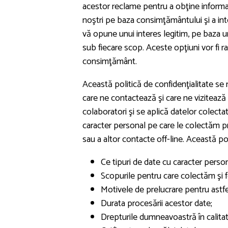
acestor reclame pentru a obţine informaţ
noştri pe baza consimţământului şi a inte
vă opune unui interes legitim, pe baza un
sub fiecare scop. Aceste opţiuni vor fi ra
consimţământ.
Această politică de confidenţialitate se r
care ne contactează şi care ne vizitează 
colaboratori şi se aplică datelor colectat
caracter personal pe care le colectăm prin
sau a altor contacte off-line. Această pol
Ce tipuri de date cu caracter pers
Scopurile pentru care colectăm şi 
Motivele de prelucrare pentru astfe
Durata procesării acestor date;
Drepturile dumneavoastră în calitat