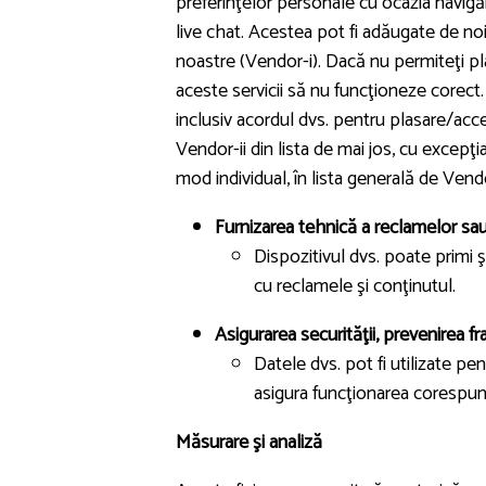
preferinţelor personale cu ocazia navigări
live chat. Acestea pot fi adăugate de noi 
noastre (Vendor-i). Dacă nu permiteţi pl
aceste servicii să nu funcţioneze corect
inclusiv acordul dvs. pentru plasare/acce
Vendor-ii din lista de mai jos, cu excepţia
mod individual, în lista generală de Vendo
Furnizarea tehnică a reclamelor sau
Dispozitivul dvs. poate primi şi
cu reclamele şi conţinutul.
Asigurarea securităţii, prevenirea f
Datele dvs. pot fi utilizate pe
asigura funcţionarea corespunz
Măsurare şi analiză