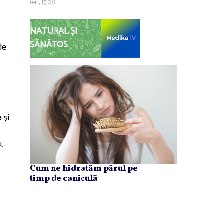
ieri, 15:08
NATURAL ȘI
SĂNĂTOS
de
 şi
u.
Cum ne hidratăm părul pe
timp de caniculă