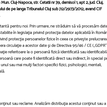
Cluj-Napoca, str. Cetatii nr 39, demisol 1, apt 2, jud. Cluj,
tului de pe langa Tribunalul Cluj sub J12/2973/2012, avand CIF
.
rtantă pentru noi. Prin urmare, ne străduim să vă procesăm dat
abilite în legislaţia privind protecţia datelor aplicabilă în Român
ind protecţia persoanelor fizice în ceea ce priveşte prelucrare
bera circulaţie a acestor date şi de Directiva 95/46 / CE („GDPR”
ie referitoare la o persoană fizică identificată sau identificabil
rsoană care poate fi identificată direct sau indirect, în special p
unul sau mai mulţi factori specifici fizici, psihologici, mentali,
ală.
nţinut sau reclame. Analizăm distribuţia acestui conţinut sau a