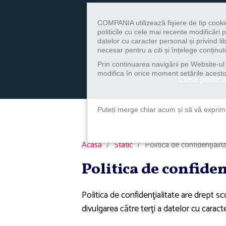
COMPANIA utilizează fişiere de tip cooki
politicile cu cele mai recente modificăr
datelor cu caracter personal și privind l
necesar pentru a citi și înțelege conținutu
Prin continuarea navigării pe Website-ul n
modifica în orice moment setările acestor
Clasa politica
Puteți merge chiar acum și să vă exprimaț
Acasă
Static
Politica de confidenţialit
Politica de confiden
Politica de confidenţialitate are drept sco
divulgarea către terţi a datelor cu carac