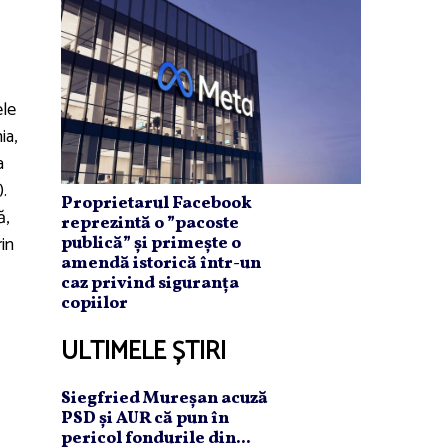
ele
ia,
a
).
Proprietarul Facebook
ă,
reprezintă o ”pacoste
rin
publică” și primește o
amendă istorică într-un
caz privind siguranța
copiilor
ULTIMELE ȘTIRI
Siegfried Mureşan acuză
PSD şi AUR că pun în
pericol fondurile din...