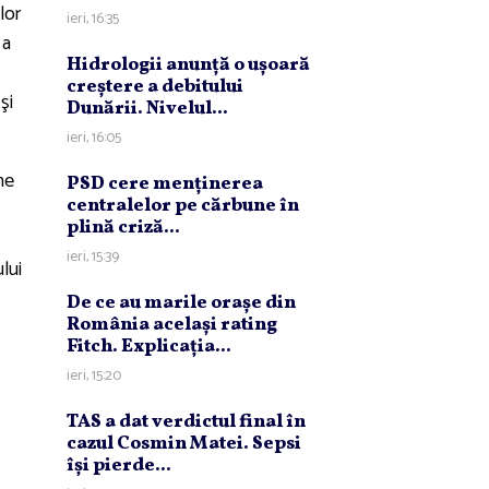
lor
ieri, 16:35
 a
Hidrologii anunţă o uşoară
creştere a debitului
şi
Dunării. Nivelul...
ieri, 16:05
ne
PSD cere menţinerea
centralelor pe cărbune în
plină criză...
ieri, 15:39
lui
De ce au marile oraşe din
România acelaşi rating
Fitch. Explicaţia...
ieri, 15:20
TAS a dat verdictul final în
cazul Cosmin Matei. Sepsi
îşi pierde...