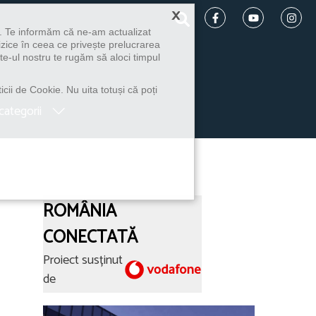
×
u. Te informăm că ne-am actualizat
izice în ceea ce privește prelucrarea
te-ul nostru te rugăm să aloci timpul
icii de Cookie. Nu uita totuși că poți
categorii
ROMÂNIA
CONECTATĂ
Proiect susținut
de