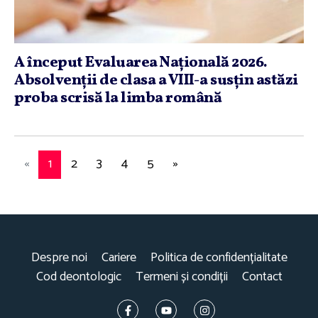
A început Evaluarea Naţională 2026.
Absolvenţii de clasa a VIII-a susţin astăzi
proba scrisă la limba română
«
1
2
3
4
5
»
Despre noi
Cariere
Politica de confidențialitate
Cod deontologic
Termeni și condiții
Contact