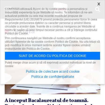
×
COMPANIA utilizează fişiere de tip cookie pentru a personaliza și
îmbunătăți experiența ta pe Website-ul nostru. Te informăm că ne-am
actualizat politicile cu cele mai recente modificări propuse de
Regulamentul (UE) 2016/679 privind protecția persoanelor fizice în ceea
ce privește prelucrarea datelor cu caracter personal și privind libera
circulație a acestor date. Înainte de a continua navigarea pe Website-ul
Școală
nostru te rugăm să aloci timpul necesar pentru a citi și înțelege conținutul
Politicii de Cookie.
Prin continuarea navigării pe Website-ul nostru confirmi acceptarea
utilizării fişierelor de tip cookie conform Politicii de Cookie. Nu uita totuși că
poți modifica în orice moment setările acestor fişiere cookie urmând
instrucțiunile din Politica de Cookie.
SUNT DE ACORD CU POLITICA DE COOKIE
Puteți merge chiar acum și să vă exprimați acordul individual la nivel de
cookie:
Politica de colectare acord cookie
Politica de confidențialitate
A început Bacalaureatul de toamnă.