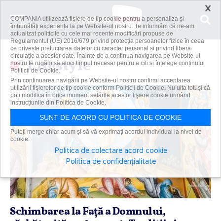
×
COMPANIA utilizează fişiere de tip cookie pentru a personaliza și
îmbunătăți experiența ta pe Website-ul nostru. Te informăm că ne-am
actualizat politicile cu cele mai recente modificări propuse de
Regulamentul (UE) 2016/679 privind protecția persoanelor fizice în ceea
ce privește prelucrarea datelor cu caracter personal și privind libera
circulație a acestor date. Înainte de a continua navigarea pe Website-ul
Lifestyle
nostru te rugăm să aloci timpul necesar pentru a citi și înțelege conținutul
Politicii de Cookie.
Prin continuarea navigării pe Website-ul nostru confirmi acceptarea
utilizării fişierelor de tip cookie conform Politicii de Cookie. Nu uita totuși că
poți modifica în orice moment setările acestor fişiere cookie urmând
instrucțiunile din Politica de Cookie.
SUNT DE ACORD CU POLITICA DE COOKIE
Puteți merge chiar acum și să vă exprimați acordul individual la nivel de
cookie:
Politica de colectare acord cookie
Politica de confidențialitate
Schimbarea la Faţă a Domnului,