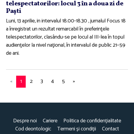
telespectatorilor: locul 3 în a doua zi de
Paşti
Luni, 13 aprilie, in intervalul 18.00-18.30 , jurnalul Focus 18
a înregistrat un rezultat remarcabil în preferinţele
telespectatorilor, clasându-se pe locul al III-lea în topul
audienţelor la nivel naţional, în intervalul de public 21–59
de ani.
«
1
2
3
4
5
»
Despre noi
Cariere
Politica de confidențialitate
Cod deontologic
Termeni și condiții
Contact