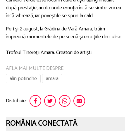
Camera Verde este locul în care artiştii ajung imediat
după prestaţie, acolo unde emoţia încă se simte, vocea
încă vibrează, iar poveştile se spun la cald.
Pe 1 şi 2 august, la Grădina de Vară Amara, trăim
împreună momentele de pe scenă şi emoţiile din culise.
Trofeul Tinereţii Amara. Creatori de artişti.
AFLA MAI MULTE DESPRE
alin potinche
amara
Distribuie:
ROMÂNIA CONECTATĂ