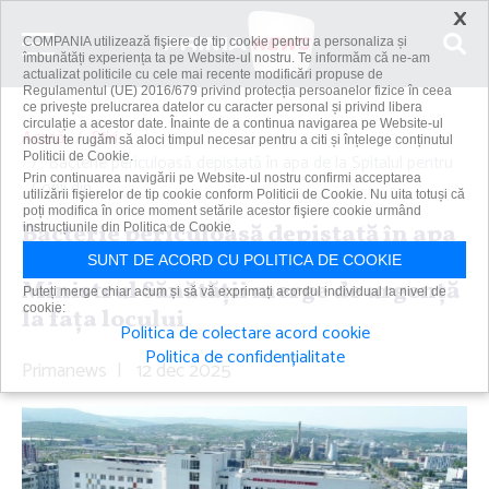
×
COMPANIA utilizează fişiere de tip cookie pentru a personaliza și
îmbunătăți experiența ta pe Website-ul nostru. Te informăm că ne-am
actualizat politicile cu cele mai recente modificări propuse de
Regulamentul (UE) 2016/679 privind protecția persoanelor fizice în ceea
ce privește prelucrarea datelor cu caracter personal și privind libera
circulație a acestor date. Înainte de a continua navigarea pe Website-ul
Acasă
Știri
nostru te rugăm să aloci timpul necesar pentru a citi și înțelege conținutul
Politicii de Cookie.
Bacterie periculoasă depistată în apa de la Spitalul pentru
Prin continuarea navigării pe Website-ul nostru confirmi acceptarea
Copii din...
utilizării fişierelor de tip cookie conform Politicii de Cookie. Nu uita totuși că
poți modifica în orice moment setările acestor fişiere cookie urmând
Bacterie periculoasă depistată în apa
instrucțiunile din Politica de Cookie.
de la Spitalul pentru Copii din Iaşi.
SUNT DE ACORD CU POLITICA DE COOKIE
Ministrul Sănătăţii merge de urgenţă
Puteți merge chiar acum și să vă exprimați acordul individual la nivel de
cookie:
la faţa locului
Politica de colectare acord cookie
Politica de confidențialitate
Primanews
|
12 dec 2025