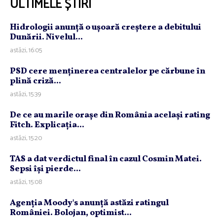
ULTIMELE ȘTIRI
Hidrologii anunţă o uşoară creştere a debitului
Dunării. Nivelul...
astăzi, 16:05
PSD cere menţinerea centralelor pe cărbune în
plină criză...
astăzi, 15:39
De ce au marile oraşe din România acelaşi rating
Fitch. Explicaţia...
astăzi, 15:20
TAS a dat verdictul final în cazul Cosmin Matei.
Sepsi îşi pierde...
astăzi, 15:08
Agenţia Moody's anunţă astăzi ratingul
României. Bolojan, optimist...