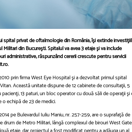
i spital privat de oftalmologie din România, îşi extinde investiţii
 Militari din Bucureşti. Spitalul va avea 3 etaje şi va include
ouri administrative, răspunzând cererii crescute pentru servicii
t.ro.
2010 prin firma West Eye Hospital şi a dezvoltat primul spital
l Vitan. Această unitate dispune de 12 cabinete de consultaţii, 5
 pacienţi, 13 paturi, un bloc operator cu două săli de operaţii şi
 de o echipă de 23 de medici.
2014 pe Bulevardul Iuliu Maniu, nr. 257-259, are o suprafaţă de
ste drum de Metro Militari, lângă complexul de birouri West Gate
două etaje, dar proiectul a fost modificat pentru a adăuga un al