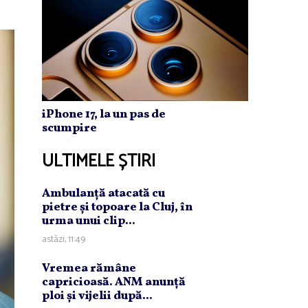
iPhone 17, la un pas de
scumpire
ULTIMELE ȘTIRI
Ambulanţă atacată cu
pietre şi topoare la Cluj, în
urma unui clip...
astăzi, 11:49
Vremea rămâne
capricioasă. ANM anunţă
ploi şi vijelii după...