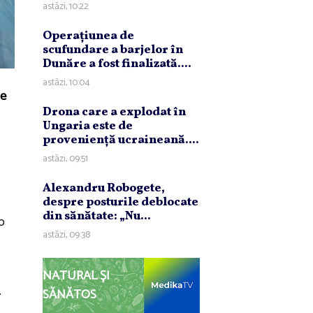
astăzi, 10:22
Operaţiunea de
scufundare a barjelor în
Dunăre a fost finalizată....
astăzi, 10:04
le
Drona care a explodat în
Ungaria este de
provenienţă ucraineană....
astăzi, 09:51
Alexandru Robogete,
despre posturile deblocate
din sănătate: „Nu...
 o
astăzi, 09:38
NATURAL ȘI
.
SĂNĂTOS