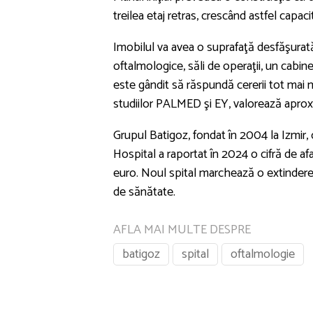
treilea etaj retras, crescând astfel capacit
Imobilul va avea o suprafaţă desfăşurată
oftalmologice, săli de operaţii, un cabine
este gândit să răspundă cererii tot mai m
studiilor PALMED şi EY, valorează aproxi
Grupul Batigoz, fondat în 2004 la Izmir, 
Hospital a raportat în 2024 o cifră de af
euro. Noul spital marchează o extindere 
de sănătate.
AFLA MAI MULTE DESPRE
batigoz
spital
oftalmologie