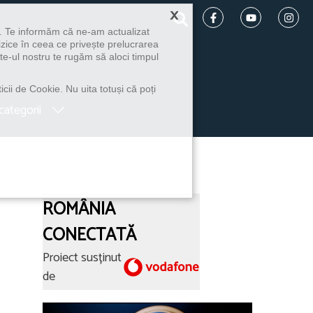
×
u. Te informăm că ne-am actualizat
izice în ceea ce privește prelucrarea
te-ul nostru te rugăm să aloci timpul
icii de Cookie. Nu uita totuși că poți
categorii
ROMÂNIA
CONECTATĂ
Proiect susținut
de