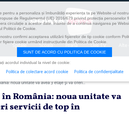
e pentru a personaliza și îmbunătăți experiența ta pe Website-ul nostr
i propuse de Regulamentul (UE) 2016/679 privind protecția persoanelor f
ibera circulație a acestor date. Înainte de a continua navigarea pe Websi
l Politicii de Cookie.
ostru confirmi acceptarea utilizării fişierelor de tip cookie conform Polit
 fişiere cookie urmând instrucțiunile din Politica de Cookie.
Spitale
Școală
Hrană
Live TV
Alte 
SUNT DE ACORD CU POLITICA DE COOKIE
i acordul individual la nivel de cookie:
Politica de colectare acord cookie
Politica de confidențialitate
nia: noua unitate va avea 3 etaje şi va oferi...
 în România: noua unitate va
eri servicii de top în