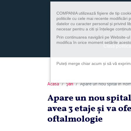
COMPANIA utilizează fişiere de tip cooki
politicile cu cele mai recente modificăr
datelor cu caracter personal și privind l
necesar pentru a citi și înțelege conținutu
Prin continuarea navigării pe Website-ul n
modifica în orice moment setările acestor
Clasa politica
Puteți merge chiar acum și să vă exprimaț
Acasă
Știri
Apare un nou spital în Româ
Apare un nou spital
avea 3 etaje şi va of
oftalmologie