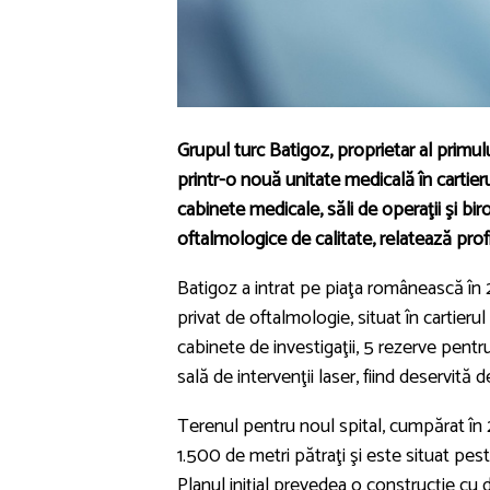
Grupul turc Batigoz, proprietar al primulu
printr-o nouă unitate medicală în cartierul
cabinete medicale, săli de operaţii şi bir
oftalmologice de calitate, relatează profi
Batigoz a intrat pe piaţa românească în 
privat de oftalmologie, situat în cartieru
cabinete de investigaţii, 5 rezerve pentru
sală de intervenţii laser, fiind deservită
Terenul pentru noul spital, cumpărat în 
1.500 de metri pătraţi şi este situat pe
Planul iniţial prevedea o construcţie cu 