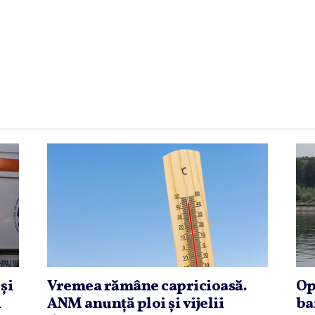
şi
Vremea rămâne capricioasă.
Op
i
ANM anunţă ploi şi vijelii
ba