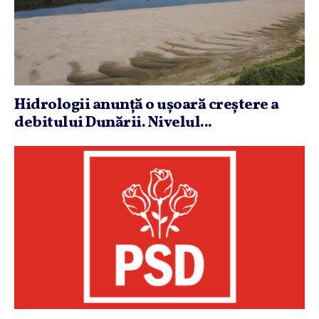
Hidrologii anunţă o uşoară creştere a
debitului Dunării. Nivelul...