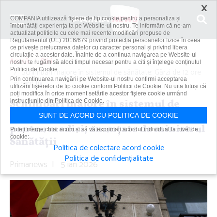
×
COMPANIA utilizează fişiere de tip cookie pentru a personaliza și
îmbunătăți experiența ta pe Website-ul nostru. Te informăm că ne-am
actualizat politicile cu cele mai recente modificări propuse de
Regulamentul (UE) 2016/679 privind protecția persoanelor fizice în ceea
ce privește prelucrarea datelor cu caracter personal și privind libera
circulație a acestor date. Înainte de a continua navigarea pe Website-ul
Acasă
Știri
nostru te rugăm să aloci timpul necesar pentru a citi și înțelege conținutul
Politicii de Cookie.
Schimbări majore în sistemul de sănătate: Gărzi de 12 ore
Prin continuarea navigării pe Website-ul nostru confirmi acceptarea
şi tarif fix...
utilizării fişierelor de tip cookie conform Politicii de Cookie. Nu uita totuși că
poți modifica în orice moment setările acestor fişiere cookie urmând
Schimbări majore în sistemul de
instrucțiunile din Politica de Cookie.
sănătate: Gărzi de 12 ore şi tarif fix
SUNT DE ACORD CU POLITICA DE COOKIE
pentru medici, anunţate de ministrul
Puteți merge chiar acum și să vă exprimați acordul individual la nivel de
cookie:
Sănătăţii
Politica de colectare acord cookie
Politica de confidențialitate
Primanews
|
5 ian 2026