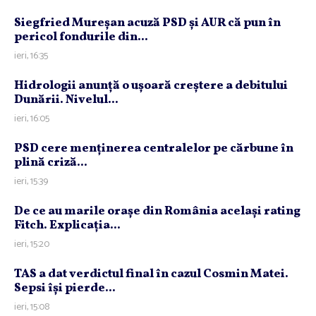
Siegfried Mureşan acuză PSD şi AUR că pun în
pericol fondurile din...
ieri, 16:35
Hidrologii anunţă o uşoară creştere a debitului
Dunării. Nivelul...
ieri, 16:05
PSD cere menţinerea centralelor pe cărbune în
plină criză...
ieri, 15:39
De ce au marile oraşe din România acelaşi rating
Fitch. Explicaţia...
ieri, 15:20
TAS a dat verdictul final în cazul Cosmin Matei.
Sepsi îşi pierde...
ieri, 15:08