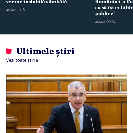
vreme instabilă sâmbătă
România i-a făc
ca să îşi echili
astăzi, 10:18
publice”
astăzi, 09:34
Ultimele știri
Vezi toate știrile