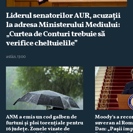
Liderul senatorilor AUR, acuzaţii
la adresa Ministerului Mediului:
„Curtea de Conturi trebuie să
verifice cheltuielile”
astăzi, 13:00
ANM a emis un cod galben de
Moody's a reco
furtuni şi ploi torenţiale pentru
suveran al Rom
16 judeţe. Zonele vizate de
Dan: „Paşii imp