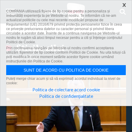
×
COMPANIA utilizează fişiere de tip cookie pentru a personaliza și
îmbunătăți experiența ta pe Website-ul nostru. Te informăm că ne-am
actualizat politicile cu cele mai recente modificări propuse de
Regulamentul (UE) 2016/679 privind protecția persoanelor fizice în ceea
ce privește prelucrarea datelor cu caracter personal și privind libera
circulație a acestor date. Înainte de a continua navigarea pe Website-ul
nostru te rugăm să aloci timpul necesar pentru a citi și înțelege conținutul
Politicii de Cookie.
Știrile zilei
Prin continuarea navigării pe Website-ul nostru confirmi acceptarea
utilizării fişierelor de tip cookie conform Politicii de Cookie. Nu uita totuși că
Vezi toate știrile
poți modifica în orice moment setările acestor fişiere cookie urmând
instrucțiunile din Politica de Cookie.
SUNT DE ACORD CU POLITICA DE COOKIE
Puteți merge chiar acum și să vă exprimați acordul individual la nivel de
cookie:
Politica de colectare acord cookie
Politica de confidențialitate