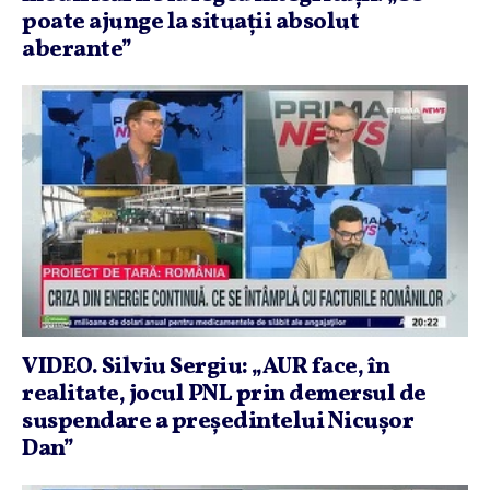
poate ajunge la situaţii absolut
aberante”
VIDEO. Silviu Sergiu: „AUR face, în
realitate, jocul PNL prin demersul de
suspendare a preşedintelui Nicuşor
Dan”