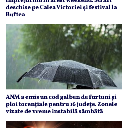
împrejurimi în acest weekend. Străzi
deschise pe Calea Victoriei şi festival la
Buftea
ANM a emis un cod galben de furtuni şi
ploi torenţiale pentru 16 judeţe. Zonele
vizate de vreme instabilă sâmbătă