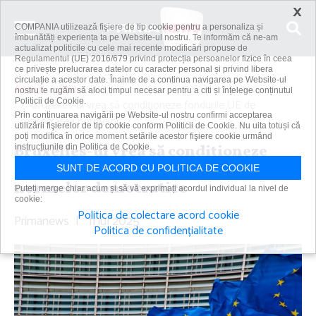
×
COMPANIA utilizează fişiere de tip cookie pentru a personaliza și
îmbunătăți experiența ta pe Website-ul nostru. Te informăm că ne-am
actualizat politicile cu cele mai recente modificări propuse de
Regulamentul (UE) 2016/679 privind protecția persoanelor fizice în ceea
ce privește prelucrarea datelor cu caracter personal și privind libera
circulație a acestor date. Înainte de a continua navigarea pe Website-ul
Acasă
Știri
nostru te rugăm să aloci timpul necesar pentru a citi și înțelege conținutul
Politicii de Cookie.
Bruxelles-ul vrea să condiţioneze fondurile UE de
Prin continuarea navigării pe Website-ul nostru confirmi acceptarea
respectarea normelor...
utilizării fişierelor de tip cookie conform Politicii de Cookie. Nu uita totuși că
poți modifica în orice moment setările acestor fişiere cookie urmând
Bruxelles-ul vrea să condiţioneze
instrucțiunile din Politica de Cookie.
fondurile UE de respectarea
SUNT DE ACORD CU POLITICA DE COOKIE
normelor democratice
Puteți merge chiar acum și să vă exprimați acordul individual la nivel de
cookie:
Politica de colectare acord cookie
Primanews
|
11 iul 2025
Politica de confidențialitate