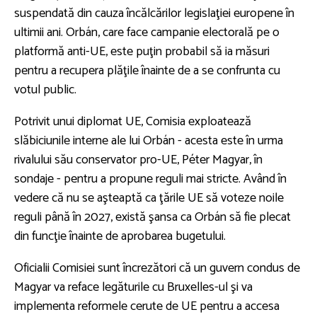
suspendată din cauza încălcărilor legislaţiei europene în
ultimii ani. Orbán, care face campanie electorală pe o
platformă anti-UE, este puţin probabil să ia măsuri
pentru a recupera plăţile înainte de a se confrunta cu
votul public.
Potrivit unui diplomat UE, Comisia exploatează
slăbiciunile interne ale lui Orbán - acesta este în urma
rivalului său conservator pro-UE, Péter Magyar, în
sondaje - pentru a propune reguli mai stricte. Având în
vedere că nu se aşteaptă ca ţările UE să voteze noile
reguli până în 2027, există şansa ca Orbán să fie plecat
din funcţie înainte de aprobarea bugetului.
Oficialii Comisiei sunt încrezători că un guvern condus de
Magyar va reface legăturile cu Bruxelles-ul şi va
implementa reformele cerute de UE pentru a accesa