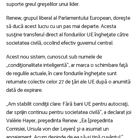
suporte greul greşelilor unui lider.
Renew, grupul liberal al Parlamentului European, doreşte
să ducă acest lucru cu un pas mai departe. Acesta
susţine transferul direct al fondurilor UE îngheţate către
societatea civilă, ocolind efectiv guvernul central.
Acest nou sistem, cunoscut sub numele de
„condiţionalitate inteligentă”, ar marca o schimbare faţă
de regulile actuale, în care fondurile îngheţate sunt
returnate colectiv celor 27 de ţări ale UE după o anumită
dată de expirare.
„Am stabilit condiţii clare: Fără bani UE pentru autocraţi,
dar sprijin continuu pentru societatea civilă”, a declarat joi
Valérie Hayer, preşedinta Renew. „Ea [preşedinta
Comisiei, Ursula von der Leyen] şi-a asumat un
angajament. Acum depinde de ea să-şi ţină cuvântul.”