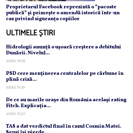
Proprietarul Facebook reprezintă o ”pacoste
publică” și primește o amendă istorică într-un
caz privind siguranța copiilor
ULTIMELE ȘTIRI
Hidrologii anunţă o uşoară creştere a debitului
Dunării. Nivelul...
astăzi, 16:05
PSD cere menţinerea centralelor pe cărbune în
plină criză...
astăzi, 15:39
De ce au marile oraşe din România acelaşi rating
Fitch. Explicaţia...
astăzi, 15:20
TAS a dat verdictul final în cazul Cosmin Matei.
Sepsi îşi pierde...