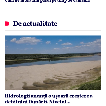
Cum ne hidratăm părul pe timp de caniculă
De actualitate
Hidrologii anunţă o uşoară creştere a
debitului Dunării. Nivelul...