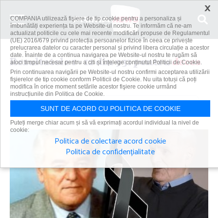
×
COMPANIA utilizează fişiere de tip cookie pentru a personaliza și
îmbunătăți experiența ta pe Website-ul nostru. Te informăm că ne-am
actualizat politicile cu cele mai recente modificări propuse de Regulamentul
(UE) 2016/679 privind protecția persoanelor fizice în ceea ce privește
prelucrarea datelor cu caracter personal și privind libera circulație a acestor
date. Înainte de a continua navigarea pe Website-ul nostru te rugăm să
Rezultatele 1 - 12 din 931 pentru
deces
aloci timpul necesar pentru a citi și înțelege conținutul Politicii de Cookie.
Prin continuarea navigării pe Website-ul nostru confirmi acceptarea utilizării
fişierelor de tip cookie conform Politicii de Cookie. Nu uita totuși că poți
modifica în orice moment setările acestor fişiere cookie urmând
instrucțiunile din Politica de Cookie.
Caută
SUNT DE ACORD CU POLITICA DE COOKIE
Puteți merge chiar acum și să vă exprimați acordul individual la nivel de
cookie:
Politica de colectare acord cookie
Politica de confidențialitate