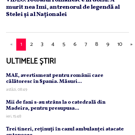
murit nea Imi, antrenorul de legendă al
Stelei şi al Naţionalei
«
1
2
3
4
5
6
7
8
9
10
»
ULTIMELE ȘTIRI
MAE, avertisment pentru românii care
călătoresc în Spania. Măsuri...
astăzi, 08:49
Mii de fani s-au strâns la o catedrală din
Madeira, pentru presupusa...
ieri, 15:48
Trei tineri, reţinuţi în cazul ambulanţei atacate