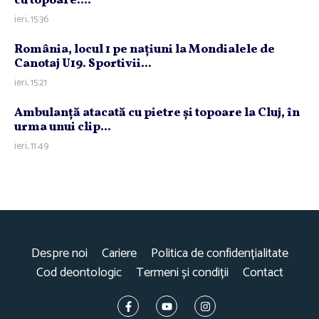
cu topoare....
ieri, 15:36
România, locul 1 pe naţiuni la Mondialele de
Canotaj U19. Sportivii...
ieri, 15:21
Ambulanţă atacată cu pietre şi topoare la Cluj, în
urma unui clip...
ieri, 11:49
Despre noi
Cariere
Politica de confidențialitate
Cod deontologic
Termeni și condiții
Contact