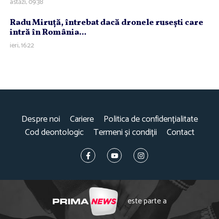
astăzi, 09:38
Radu Miruţă, întrebat dacă dronele ruseşti care
intră în România...
ieri, 16:22
Despre noi
Cariere
Politica de confidențialitate
Cod deontologic
Termeni și condiții
Contact
este parte a