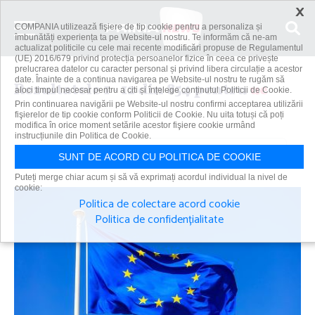
×
COMPANIA utilizează fişiere de tip cookie pentru a personaliza și
îmbunătăți experiența ta pe Website-ul nostru. Te informăm că ne-am
actualizat politicile cu cele mai recente modificări propuse de Regulamentul
(UE) 2016/679 privind protecția persoanelor fizice în ceea ce privește
prelucrarea datelor cu caracter personal și privind libera circulație a acestor
date. Înainte de a continua navigarea pe Website-ul nostru te rugăm să
Rezultatele 1 - 12 din 854 pentru
ue
aloci timpul necesar pentru a citi și înțelege conținutul Politicii de Cookie.
Prin continuarea navigării pe Website-ul nostru confirmi acceptarea utilizării
fişierelor de tip cookie conform Politicii de Cookie. Nu uita totuși că poți
modifica în orice moment setările acestor fişiere cookie urmând
instrucțiunile din Politica de Cookie.
Caută
SUNT DE ACORD CU POLITICA DE COOKIE
Puteți merge chiar acum și să vă exprimați acordul individual la nivel de
cookie:
Politica de colectare acord cookie
Politica de confidențialitate