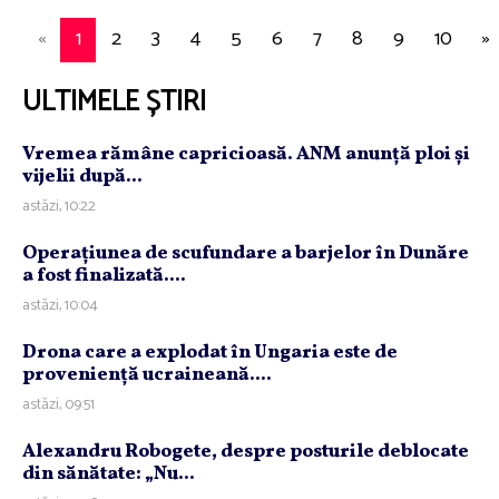
«
1
2
3
4
5
6
7
8
9
10
»
ULTIMELE ȘTIRI
Vremea rămâne capricioasă. ANM anunţă ploi şi
vijelii după...
astăzi, 10:22
Operaţiunea de scufundare a barjelor în Dunăre
a fost finalizată....
astăzi, 10:04
Drona care a explodat în Ungaria este de
provenienţă ucraineană....
astăzi, 09:51
Alexandru Robogete, despre posturile deblocate
din sănătate: „Nu...