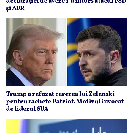
declaraţiei de avere i-a întors atacul PSD
şi AUR
Trump a refuzat cererea lui Zelenski
pentru rachete Patriot. Motivul invocat
de liderul SUA