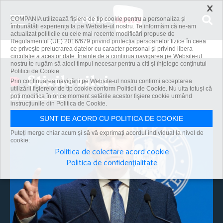
×
COMPANIA utilizează fişiere de tip cookie pentru a personaliza și
îmbunătăți experiența ta pe Website-ul nostru. Te informăm că ne-am
actualizat politicile cu cele mai recente modificări propuse de
Regulamentul (UE) 2016/679 privind protecția persoanelor fizice în ceea
ce privește prelucrarea datelor cu caracter personal și privind libera
circulație a acestor date. Înainte de a continua navigarea pe Website-ul
nostru te rugăm să aloci timpul necesar pentru a citi și înțelege conținutul
Politicii de Cookie.
Știrile zilei
Prin continuarea navigării pe Website-ul nostru confirmi acceptarea
utilizării fişierelor de tip cookie conform Politicii de Cookie. Nu uita totuși că
Vezi toate știrile
poți modifica în orice moment setările acestor fişiere cookie urmând
instrucțiunile din Politica de Cookie.
SUNT DE ACORD CU POLITICA DE COOKIE
Puteți merge chiar acum și să vă exprimați acordul individual la nivel de
cookie:
Politica de colectare acord cookie
Politica de confidențialitate