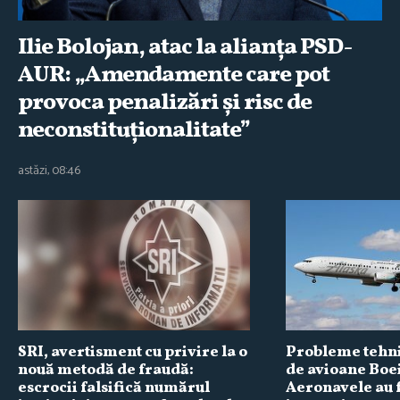
Ilie Bolojan, atac la alianţa PSD-
AUR: „Amendamente care pot
provoca penalizări şi risc de
neconstituţionalitate”
astăzi, 08:46
SRI, avertisment cu privire la o
Probleme tehni
nouă metodă de fraudă:
de avioane Boe
escrocii falsifică numărul
Aeronavele au f