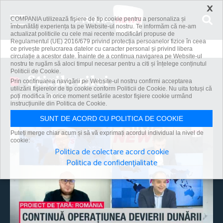
×
COMPANIA utilizează fişiere de tip cookie pentru a personaliza și
îmbunătăți experiența ta pe Website-ul nostru. Te informăm că ne-am
actualizat politicile cu cele mai recente modificări propuse de
Regulamentul (UE) 2016/679 privind protecția persoanelor fizice în ceea
ce privește prelucrarea datelor cu caracter personal și privind libera
circulație a acestor date. Înainte de a continua navigarea pe Website-ul
nostru te rugăm să aloci timpul necesar pentru a citi și înțelege conținutul
Politicii de Cookie.
Știrile zilei
Prin continuarea navigării pe Website-ul nostru confirmi acceptarea
utilizării fişierelor de tip cookie conform Politicii de Cookie. Nu uita totuși că
Vezi toate știrile
poți modifica în orice moment setările acestor fişiere cookie urmând
instrucțiunile din Politica de Cookie.
SUNT DE ACORD CU POLITICA DE COOKIE
Puteți merge chiar acum și să vă exprimați acordul individual la nivel de
cookie:
Politica de colectare acord cookie
Politica de confidențialitate