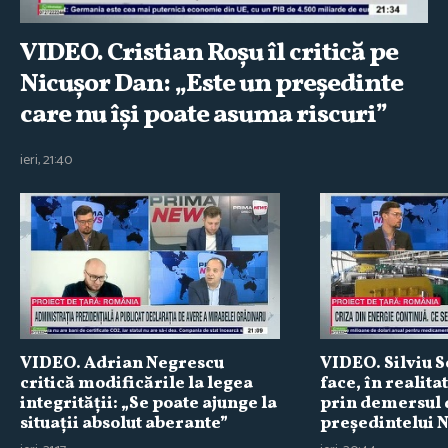
VIDEO. Cristian Roşu îl critică pe
Nicuşor Dan: „Este un preşedinte
care nu îşi poate asuma riscuri”
ieri, 21:40
VIDEO. Adrian Negrescu
VIDEO. Silviu S
critică modificările la legea
face, în realita
integrităţii: „Se poate ajunge la
prin demersul 
situaţii absolut aberante”
preşedintelui 