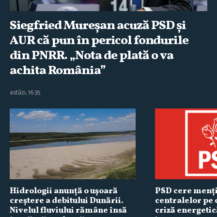
Siegfried Mureşan acuză PSD şi
AUR că pun în pericol fondurile
din PNRR. „Nota de plată o va
achita România”
astăzi, 16:35
Hidrologii anunţă o uşoară
PSD cere menţ
creştere a debitului Dunării.
centralelor pe 
Nivelul fluviului rămâne însă
criză energeti