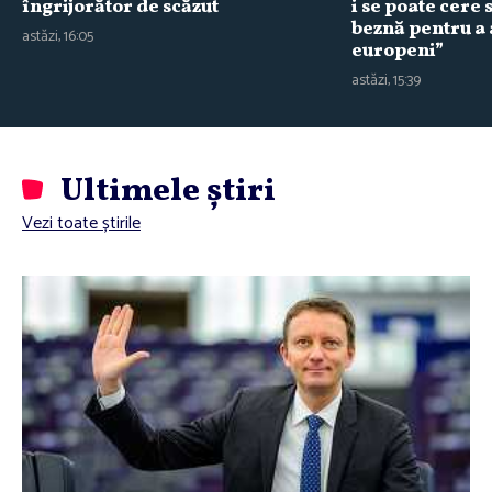
îngrijorător de scăzut
i se poate cere
beznă pentru a 
astăzi, 16:05
europeni”
astăzi, 15:39
Ultimele știri
Vezi toate știrile