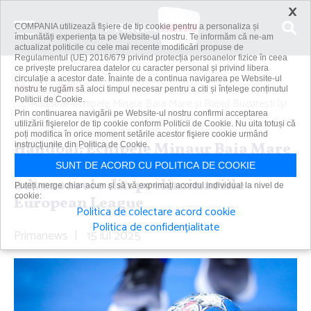
×
COMPANIA utilizează fişiere de tip cookie pentru a personaliza și
îmbunătăți experiența ta pe Website-ul nostru. Te informăm că ne-am
actualizat politicile cu cele mai recente modificări propuse de
Regulamentul (UE) 2016/679 privind protecția persoanelor fizice în ceea
ce privește prelucrarea datelor cu caracter personal și privind libera
circulație a acestor date. Înainte de a continua navigarea pe Website-ul
Acasă
Știri
nostru te rugăm să aloci timpul necesar pentru a citi și înțelege conținutul
Politicii de Cookie.
Handbal: Echipele Minaur Baia Mare şi Rapid Bucureşti îşi
Prin continuarea navigării pe Website-ul nostru confirmi acceptarea
cunosc...
utilizării fişierelor de tip cookie conform Politicii de Cookie. Nu uita totuși că
poți modifica în orice moment setările acestor fişiere cookie urmând
Handbal: Echipele Minaur Baia Mare
instrucțiunile din Politica de Cookie.
şi Rapid Bucureşti îşi cunosc
SUNT DE ACORD CU POLITICA DE COOKIE
adversarele din preliminariile
Puteți merge chiar acum și să vă exprimați acordul individual la nivel de
cookie:
European League
Politica de colectare acord cookie
Politica de confidențialitate
Primanews
|
15 iul 2025