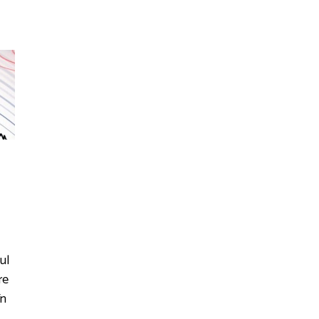
ul
re
în