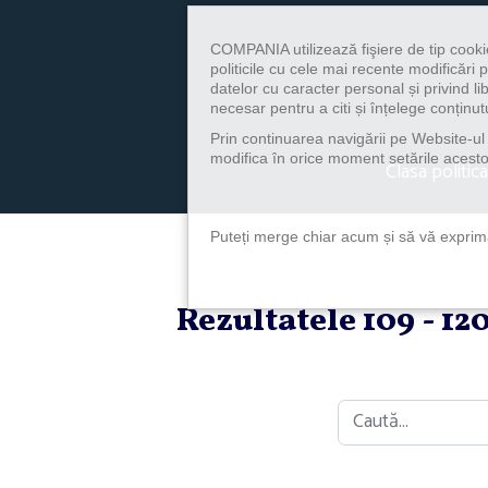
COMPANIA utilizează fişiere de tip cooki
politicile cu cele mai recente modificăr
datelor cu caracter personal și privind l
necesar pentru a citi și înțelege conținutu
Prin continuarea navigării pe Website-ul n
modifica în orice moment setările acestor
Clasa politica
Puteți merge chiar acum și să vă exprimaț
Rezultatele 109 - 1
Caută