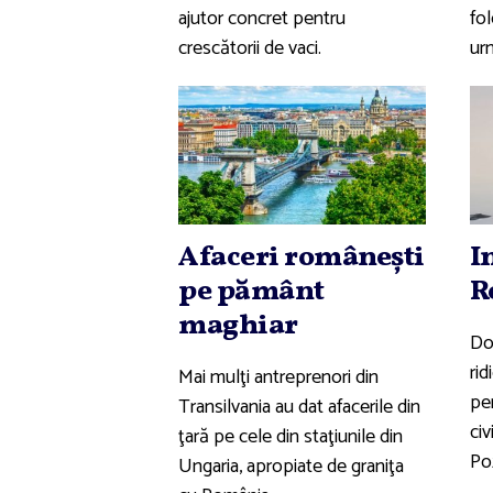
ajutor concret pentru
fol
crescătorii de vaci.
ur
Afaceri româneşti
I
pe pământ
R
maghiar
Do
rid
Mai mulţi antreprenori din
pe
Transilvania au dat afacerile din
civ
ţară pe cele din staţiunile din
Po
Ungaria, apropiate de graniţa