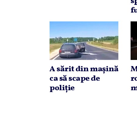
s
f
A sărit din maşină
M
ca să scape de
r
poliţie
m