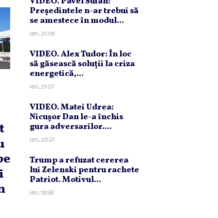
VIDEO. Pavel Suian:
Preşedintele n-ar trebui să
se amestece în modul...
ieri, 21:09
VIDEO. Alex Tudor: În loc
să găsească soluţii la criza
energetică,...
ieri, 21:07
VIDEO. Matei Udrea:
Nicuşor Dan le-a închis
t
gura adversarilor....
ieri, 20:21
u
pe
Trump a refuzat cererea
lui Zelenski pentru rachete
i
Patriot. Motivul...
n
ieri, 19:58