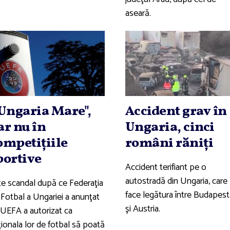
aseară.
,Ungaria Mare",
Accident grav în
ar nu în
Ungaria, cinci
ompetiţiile
români răniţi
portive
Accident terifiant pe o
autostradă din Ungaria, care
te scandal după ce Federaţia
face legătura între Budapest
 Fotbal a Ungariei a anunţat
şi Austria.
 UEFA a autorizat ca
ţionala lor de fotbal să poată