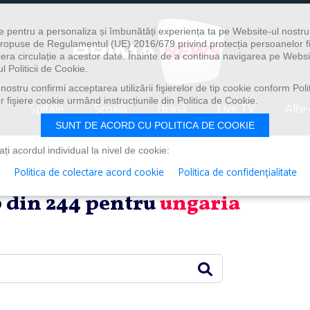
e pentru a personaliza și îmbunătăți experiența ta pe Website-ul nostr
i propuse de Regulamentul (UE) 2016/679 privind protecția persoanelor f
ibera circulație a acestor date. Înainte de a continua navigarea pe Websi
l Politicii de Cookie.
ostru confirmi acceptarea utilizării fişierelor de tip cookie conform Polit
 fişiere cookie urmând instrucțiunile din Politica de Cookie.
Spitale
Școală
Hrană
Live TV
Alte 
SUNT DE ACORD CU POLITICA DE COOKIE
i acordul individual la nivel de cookie:
Politica de colectare acord cookie
Politica de confidențialitate
20 din 244 pentru
ungaria