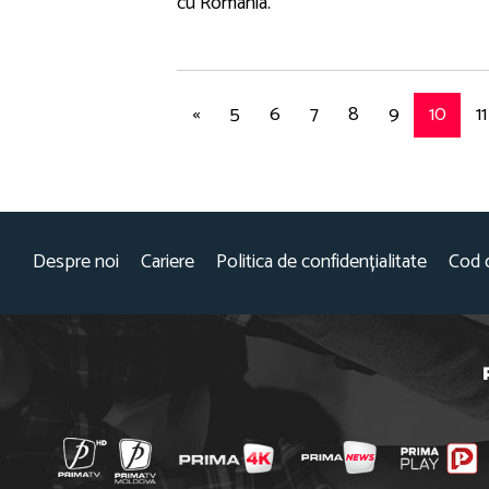
cu România.
«
5
6
7
8
9
10
11
Despre noi
Cariere
Politica de confidențialitate
Cod 