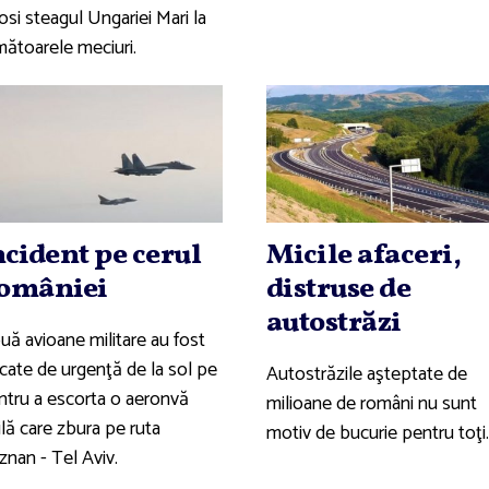
osi steagul Ungariei Mari la
mătoarele meciuri.
ncident pe cerul
Micile afaceri,
omâniei
distruse de
autostrăzi
uă avioane militare au fost
icate de urgenţă de la sol pe
Autostrăzile aşteptate de
ntru a escorta o aeronvă
milioane de români nu sunt
ilă care zbura pe ruta
motiv de bucurie pentru toţi.
znan - Tel Aviv.