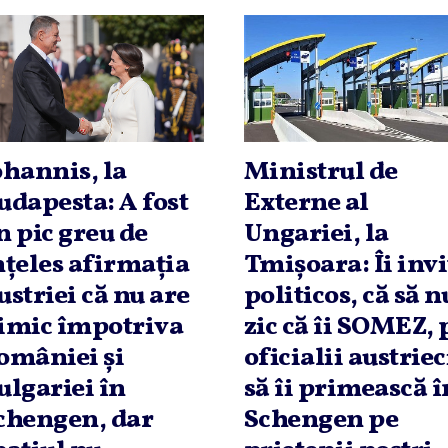
ohannis, la
Ministrul de
udapesta: A fost
Externe al
n pic greu de
Ungariei, la
nţeles afirmaţia
Tmişoara: Îi invi
ustriei că nu are
politicos, că să n
imic împotriva
zic că îi SOMEZ, 
omâniei şi
oficialii austriec
ulgariei în
să îi primească î
chengen, dar
Schengen pe