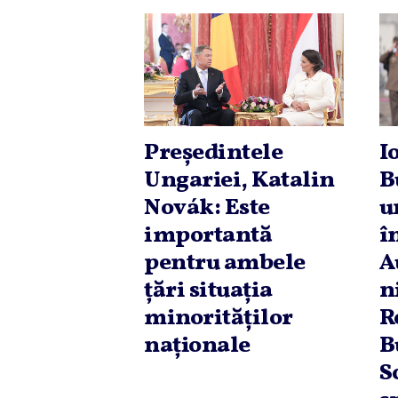
Preşedintele
I
Ungariei, Katalin
B
Novák: Este
u
importantă
î
pentru ambele
A
ţări situaţia
n
minorităţilor
R
naţionale
B
S