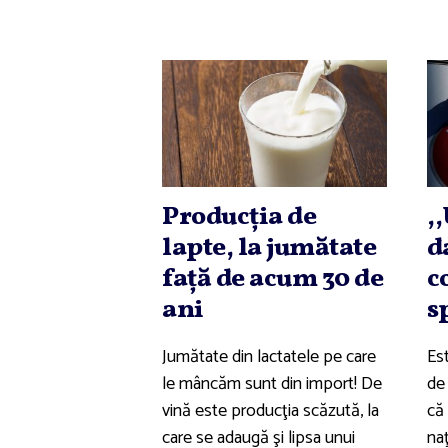
Producţia de
,
lapte, la jumătate
d
faţă de acum 30 de
c
ani
s
Jumătate din lactatele pe care
Es
le mâncăm sunt din import! De
de
vină este producţia scăzută, la
că
care se adaugă şi lipsa unui
na