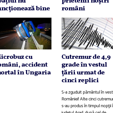
paţiul nu
prietenii noştri
uncţionează bine
români
icrobuz cu
Cutremur de 4,9
omâni, accident
grade în vestul
ortal în Ungaria
ţării urmat de
cinci replici
S-a zguduit pământul în vest
României! Alte cinci cutremu
s-au produs în timpul nopţii 
judeţul Arad, după cel de