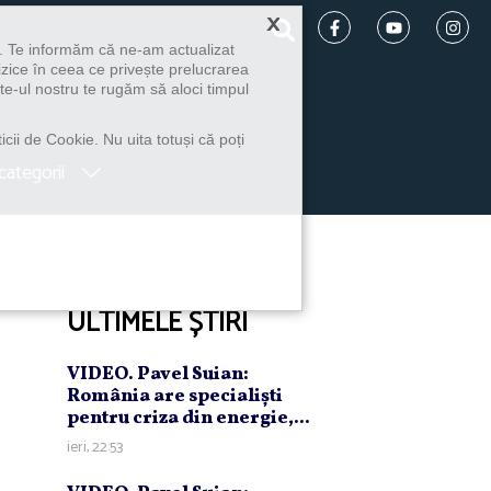
×
u. Te informăm că ne-am actualizat
izice în ceea ce privește prelucrarea
te-ul nostru te rugăm să aloci timpul
icii de Cookie. Nu uita totuși că poți
categorii
ULTIMELE ȘTIRI
VIDEO. Pavel Suian:
România are specialişti
pentru criza din energie,...
ieri, 22:53