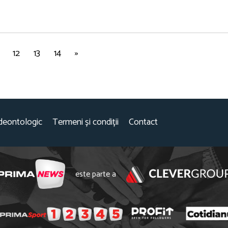
12
13
14
»
deontologic
Termeni și condiții
Contact
este parte a