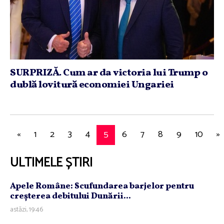
SURPRIZĂ. Cum ar da victoria lui Trump o
dublă lovitură economiei Ungariei
«
1
2
3
4
5
6
7
8
9
10
»
ULTIMELE ȘTIRI
Apele Române: Scufundarea barjelor pentru
creşterea debitului Dunării...
astăzi, 19:46