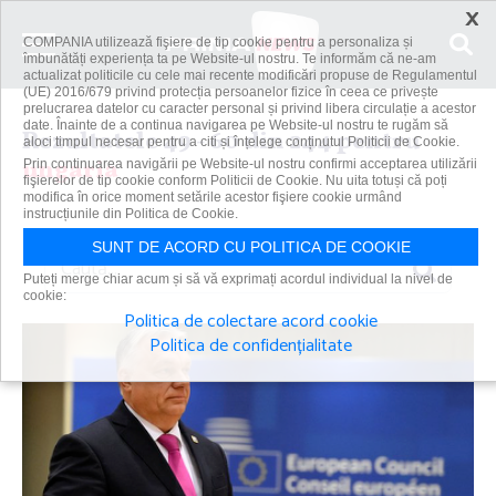
×
COMPANIA utilizează fişiere de tip cookie pentru a personaliza și
îmbunătăți experiența ta pe Website-ul nostru. Te informăm că ne-am
actualizat politicile cu cele mai recente modificări propuse de Regulamentul
(UE) 2016/679 privind protecția persoanelor fizice în ceea ce privește
prelucrarea datelor cu caracter personal și privind libera circulație a acestor
date. Înainte de a continua navigarea pe Website-ul nostru te rugăm să
Rezultatele 49 - 60 din 244 pentru
aloci timpul necesar pentru a citi și înțelege conținutul Politicii de Cookie.
ungaria
Prin continuarea navigării pe Website-ul nostru confirmi acceptarea utilizării
fişierelor de tip cookie conform Politicii de Cookie. Nu uita totuși că poți
modifica în orice moment setările acestor fişiere cookie urmând
instrucțiunile din Politica de Cookie.
SUNT DE ACORD CU POLITICA DE COOKIE
Caută
Puteți merge chiar acum și să vă exprimați acordul individual la nivel de
cookie:
Politica de colectare acord cookie
Politica de confidențialitate