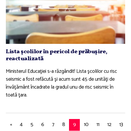
Lista şcolilor în pericol de prăbuşire,
reactualizată
Ministerul Educaţiei s-a răzgândit! Lista şcolilor cu risc
seismic a fost refăcută şi acum sunt 45 de unităţi de
învăţământ încadrate la gradul unu de risc seismic în
toată ţara.
«
4
5
6
7
8
9
10
11
12
13