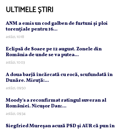
ULTIMELE ȘTIRI
ANM a emis un cod galben de furtuni şi ploi
torenţiale pentru 16...
astăzi, 10:18
Eclipsă de Soare pe 12 august. Zonele din
România de unde se va putea...
astăzi, 10:03
A doua barjă încărcată cu rocă, scufundată în
Dunăre. Miruţă:...
astăzi, 09:50
Moody's a reconfirmat ratingul suveran al
României. Nicuşor Dan:...
astăzi, 09:34
Siegfried Mureşan acuză PSD şi AUR că pun în