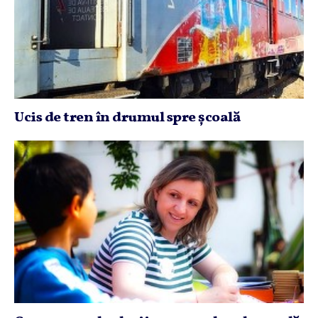
Ucis de tren în drumul spre şcoală