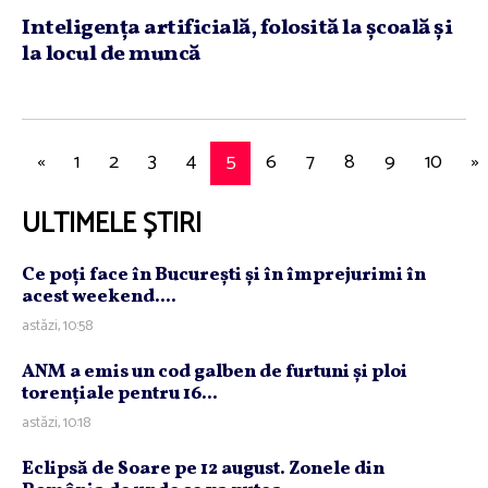
Inteligenţa artificială, folosită la şcoală şi
la locul de muncă
«
1
2
3
4
5
6
7
8
9
10
»
ULTIMELE ȘTIRI
Ce poţi face în Bucureşti şi în împrejurimi în
acest weekend....
astăzi, 10:58
ANM a emis un cod galben de furtuni şi ploi
torenţiale pentru 16...
astăzi, 10:18
Eclipsă de Soare pe 12 august. Zonele din