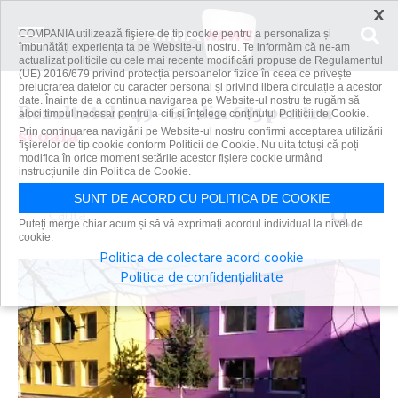
×
COMPANIA utilizează fişiere de tip cookie pentru a personaliza și
îmbunătăți experiența ta pe Website-ul nostru. Te informăm că ne-am
actualizat politicile cu cele mai recente modificări propuse de Regulamentul
(UE) 2016/679 privind protecția persoanelor fizice în ceea ce privește
prelucrarea datelor cu caracter personal și privind libera circulație a acestor
date. Înainte de a continua navigarea pe Website-ul nostru te rugăm să
Rezultatele 49 - 60 din 685 pentru
aloci timpul necesar pentru a citi și înțelege conținutul Politicii de Cookie.
scoala
Prin continuarea navigării pe Website-ul nostru confirmi acceptarea utilizării
fişierelor de tip cookie conform Politicii de Cookie. Nu uita totuși că poți
modifica în orice moment setările acestor fişiere cookie urmând
instrucțiunile din Politica de Cookie.
SUNT DE ACORD CU POLITICA DE COOKIE
Caută
Puteți merge chiar acum și să vă exprimați acordul individual la nivel de
cookie:
Politica de colectare acord cookie
Politica de confidențialitate