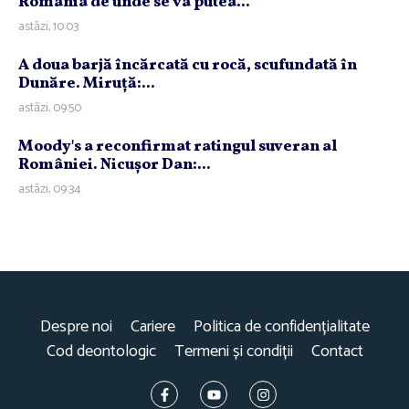
România de unde se va putea...
astăzi, 10:03
A doua barjă încărcată cu rocă, scufundată în
Dunăre. Miruţă:...
astăzi, 09:50
Moody's a reconfirmat ratingul suveran al
României. Nicuşor Dan:...
astăzi, 09:34
Despre noi
Cariere
Politica de confidențialitate
Cod deontologic
Termeni și condiții
Contact