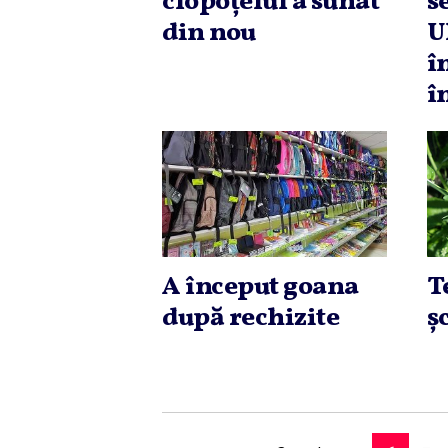
clopoţelul a sunat
s
din nou
U
î
î
A început goana
T
după rechizite
ş