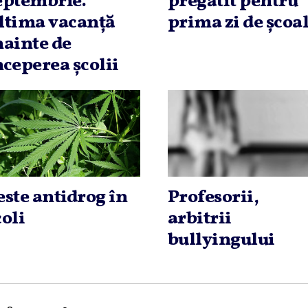
eptembrie.
pregătit pentru
ltima vacanţă
prima zi de şcoa
nainte de
nceperea şcolii
este antidrog în
Profesorii,
coli
arbitrii
bullyingului