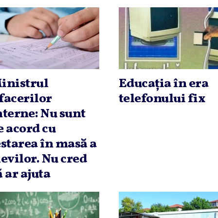
inistrul
Educaţia în era
facerilor
telefonului fix
nterne: Nu sunt
e acord cu
estarea în masă a
levilor. Nu cred
ă ar ajuta