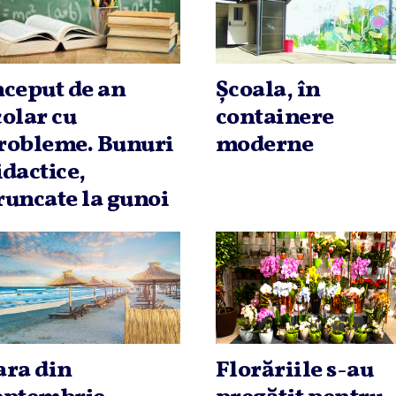
nceput de an
Şcoala, în
colar cu
containere
robleme. Bunuri
moderne
idactice,
runcate la gunoi
ara din
Florăriile s-au