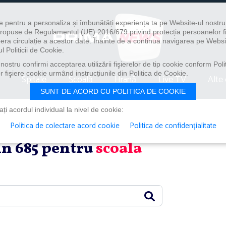
e pentru a personaliza și îmbunătăți experiența ta pe Website-ul nostr
i propuse de Regulamentul (UE) 2016/679 privind protecția persoanelor f
ibera circulație a acestor date. Înainte de a continua navigarea pe Websi
l Politicii de Cookie.
ostru confirmi acceptarea utilizării fişierelor de tip cookie conform Polit
 fişiere cookie urmând instrucțiunile din Politica de Cookie.
Spitale
Școală
Hrană
Live TV
Alte 
SUNT DE ACORD CU POLITICA DE COOKIE
i acordul individual la nivel de cookie:
Politica de colectare acord cookie
Politica de confidențialitate
din 685 pentru
scoala