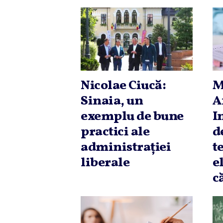
Nicolae Ciucă:
M
Sinaia, un
A
exemplu de bune
I
practici ale
d
administraţiei
t
liberale
e
c