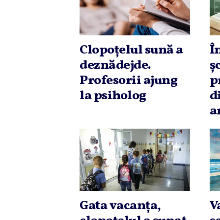
Clopoţelul sună a
Î
deznădejde.
ş
Profesorii ajung
p
la psiholog
d
a
Gata vacanţa,
V