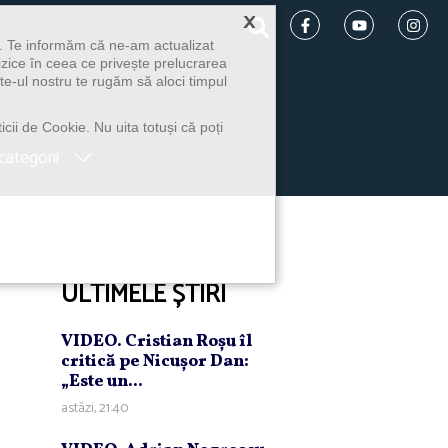
×
u. Te informăm că ne-am actualizat
izice în ceea ce privește prelucrarea
te-ul nostru te rugăm să aloci timpul
icii de Cookie. Nu uita totuși că poți
categorii
ULTIMELE ȘTIRI
VIDEO. Cristian Roşu îl
critică pe Nicuşor Dan:
„Este un...
astăzi, 21:40