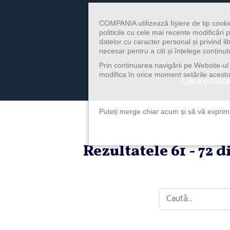
COMPANIA utilizează fişiere de tip cooki
politicile cu cele mai recente modificăr
datelor cu caracter personal și privind l
necesar pentru a citi și înțelege conținutu
Prin continuarea navigării pe Website-ul n
modifica în orice moment setările acestor
Clasa politica
Puteți merge chiar acum și să vă exprimaț
Rezultatele 61 - 72 
Caută