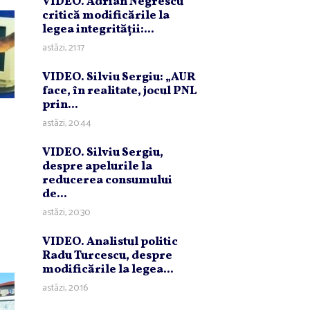
VIDEO. Adrian Negrescu
critică modificările la
legea integrităţii:...
astăzi, 21:17
VIDEO. Silviu Sergiu: „AUR
face, în realitate, jocul PNL
prin...
astăzi, 20:44
VIDEO. Silviu Sergiu,
despre apelurile la
reducerea consumului
de...
astăzi, 20:30
VIDEO. Analistul politic
Radu Turcescu, despre
modificările la legea...
astăzi, 20:16