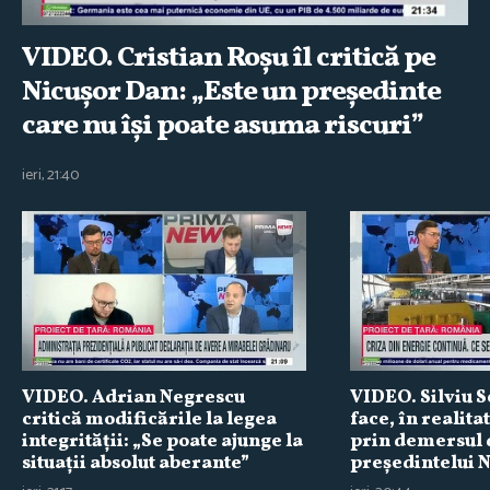
VIDEO. Cristian Roşu îl critică pe
Nicuşor Dan: „Este un preşedinte
care nu îşi poate asuma riscuri”
ieri, 21:40
VIDEO. Adrian Negrescu
VIDEO. Silviu S
critică modificările la legea
face, în realita
integrităţii: „Se poate ajunge la
prin demersul 
situaţii absolut aberante”
preşedintelui 