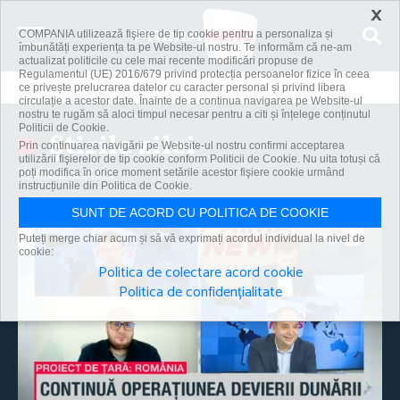
×
COMPANIA utilizează fişiere de tip cookie pentru a personaliza și
îmbunătăți experiența ta pe Website-ul nostru. Te informăm că ne-am
actualizat politicile cu cele mai recente modificări propuse de
Regulamentul (UE) 2016/679 privind protecția persoanelor fizice în ceea
ce privește prelucrarea datelor cu caracter personal și privind libera
circulație a acestor date. Înainte de a continua navigarea pe Website-ul
nostru te rugăm să aloci timpul necesar pentru a citi și înțelege conținutul
Politicii de Cookie.
Știrile zilei
Prin continuarea navigării pe Website-ul nostru confirmi acceptarea
utilizării fişierelor de tip cookie conform Politicii de Cookie. Nu uita totuși că
Vezi toate știrile
poți modifica în orice moment setările acestor fişiere cookie urmând
instrucțiunile din Politica de Cookie.
SUNT DE ACORD CU POLITICA DE COOKIE
Puteți merge chiar acum și să vă exprimați acordul individual la nivel de
cookie:
Politica de colectare acord cookie
Politica de confidențialitate