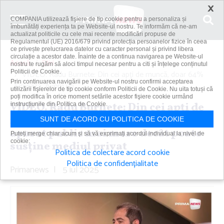
×
COMPANIA utilizează fişiere de tip cookie pentru a personaliza și
îmbunătăți experiența ta pe Website-ul nostru. Te informăm că ne-am
actualizat politicile cu cele mai recente modificări propuse de
Regulamentul (UE) 2016/679 privind protecția persoanelor fizice în ceea
ce privește prelucrarea datelor cu caracter personal și privind libera
circulație a acestor date. Înainte de a continua navigarea pe Website-ul
Acasă
Știri
nostru te rugăm să aloci timpul necesar pentru a citi și înțelege conținutul
Politicii de Cookie.
VIDEO. Radu Burnete: Din cei apţi de muncă, doar 64%
Prin continuarea navigării pe Website-ul nostru confirmi acceptarea
lucrează. Avem un...
utilizării fişierelor de tip cookie conform Politicii de Cookie. Nu uita totuși că
poți modifica în orice moment setările acestor fişiere cookie urmând
VIDEO. Radu Burnete: Din cei apţi de
instrucțiunile din Politica de Cookie.
muncă, doar 64% lucrează. Avem un
SUNT DE ACORD CU POLITICA DE COOKIE
aparat public mai mare decât poate
Puteți merge chiar acum și să vă exprimați acordul individual la nivel de
cookie:
susţine mediul privat
Politica de colectare acord cookie
Politica de confidențialitate
Primanews
|
5 iul 2025