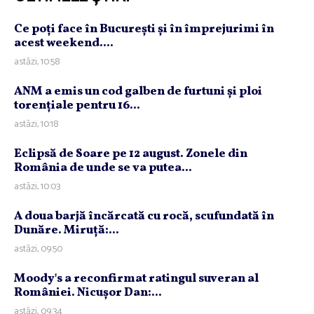
Ce poţi face în Bucureşti şi în împrejurimi în
acest weekend....
astăzi, 10:58
ANM a emis un cod galben de furtuni şi ploi
torenţiale pentru 16...
astăzi, 10:18
Eclipsă de Soare pe 12 august. Zonele din
România de unde se va putea...
astăzi, 10:03
A doua barjă încărcată cu rocă, scufundată în
Dunăre. Miruţă:...
astăzi, 09:50
Moody's a reconfirmat ratingul suveran al
României. Nicuşor Dan:...
astăzi, 09:34