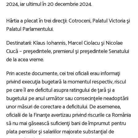
2024, iar ultimul în 20 decembrie 2024.
Hârtia a plecat în trei direcţii: Cotroceni, Palatul Victoria şi
Palatul Parlamentului.
Destinatarii: Klaus Iohannis, Marcel Ciolacu şi Nicolae
Ciucă – preşedintele, premierul şi preşedintele Senatului
de la acea vreme.
Prin aceste documente, cei trei oficiali erau informaţi
privind execuţia bugetară la momentul respectiv, riscul
pe care îl are deficitul asupra ratingului de ţară şi a
bugetului pe anul următor sau consecinţele neadoptării
unor măsuri de corectare a deficitului. De asemenea,
oficialii de la Finanţe avertizau privind riscurile ca România
să nu mai găsească suficienţi bani de împrumut pentru
plata pensiilor şi salariilor majorate substanţial de