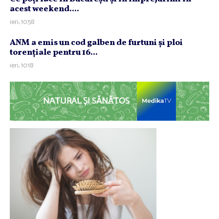
acest weekend....
ieri, 10:58
ANM a emis un cod galben de furtuni şi ploi
torenţiale pentru 16...
ieri, 10:18
NATURAL ȘI SĂNĂTOS