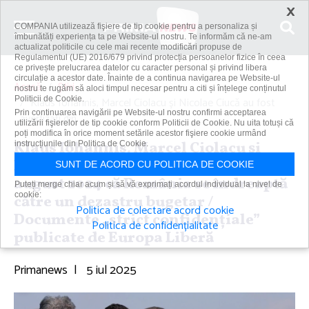
×
COMPANIA utilizează fişiere de tip cookie pentru a personaliza și
îmbunătăți experiența ta pe Website-ul nostru. Te informăm că ne-am
actualizat politicile cu cele mai recente modificări propuse de
Regulamentul (UE) 2016/679 privind protecția persoanelor fizice în ceea
ce privește prelucrarea datelor cu caracter personal și privind libera
circulație a acestor date. Înainte de a continua navigarea pe Website-ul
Acasă
Știri
nostru te rugăm să aloci timpul necesar pentru a citi și înțelege conținutul
Politicii de Cookie.
Klaus Iohannis, Marcel Ciolacu şi Nicolae Ciucă au fost
Prin continuarea navigării pe Website-ul nostru confirmi acceptarea
avertizaţi din...
utilizării fişierelor de tip cookie conform Politicii de Cookie. Nu uita totuși că
poți modifica în orice moment setările acestor fişiere cookie urmând
Klaus Iohannis, Marcel Ciolacu şi
instrucțiunile din Politica de Cookie.
Nicolae Ciucă au fost avertizaţi din
SUNT DE ACORD CU POLITICA DE COOKIE
august 2024 că România se îndreaptă
Puteți merge chiar acum și să vă exprimați acordul individual la nivel de
cookie:
către un dezastru bugetar /
Politica de colectare acord cookie
Documente „strict confidenţiale”
Politica de confidențialitate
publicate de Europa Liberă
Primanews
|
5 iul 2025