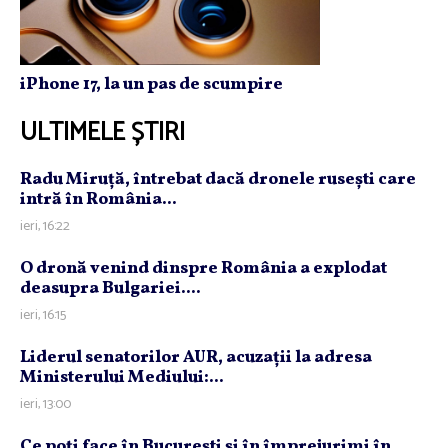
iPhone 17, la un pas de scumpire
ULTIMELE ȘTIRI
Radu Miruţă, întrebat dacă dronele ruseşti care
intră în România...
ieri, 16:22
O dronă venind dinspre România a explodat
deasupra Bulgariei....
ieri, 16:15
Liderul senatorilor AUR, acuzaţii la adresa
Ministerului Mediului:...
ieri, 13:00
Ce poţi face în Bucureşti şi în împrejurimi în