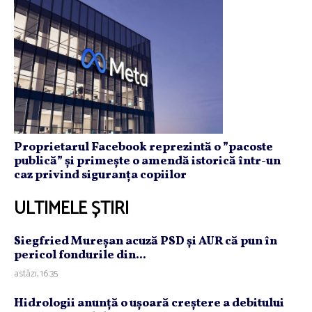
Proprietarul Facebook reprezintă o ”pacoste
publică” și primește o amendă istorică într-un
caz privind siguranța copiilor
ULTIMELE ȘTIRI
Siegfried Mureşan acuză PSD şi AUR că pun în
pericol fondurile din...
astăzi, 16:35
Hidrologii anunţă o uşoară creştere a debitului