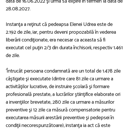
data de 16.06.2022 şi urma să expire în termen la data de
28.08.2027.
Instanţa a reţinut că pedeapsa Elenei Udrea este de
2.192 de zile, iar, pentru deveni propozabilă în vederea
liberării condiţionate, era necesar ca aceasta să fi
executat cel puţin 2/3 din durata închisorii, respectiv 1.461
de zile.
'Întrucât persoana condamnată are un total de 1.478 zile
câştigate şi executate (dintre care 81 zile ca urmare a
activităţilor lucrative, de instruire şcolară şi formare
profesională prestate, a lucrărilor ştiinţifice elaborate ori
a invenţiilor brevetate, 280 zile ca urmare a măsurilor
preventive şi 12 zile ca măsură compensatorie pentru
executarea măsurii arestării preventive şi pedepsei în
condiţii necorespunzătoare), instanţa ia act că este