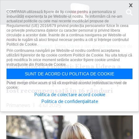
×
COMPANIA utilizează fişiere de tip cookie pentru a personaliza și
îmbunătăți experiența ta pe Website-ul nostru. Te informăm că ne-am
actualizat politicile cu cele mai recente modificări propuse de
Regulamentul (UE) 2016/679 privind protecția persoanelor fizice în ceea
ce privește prelucrarea datelor cu caracter personal și privind libera
circulație a acestor date. Înainte de a continua navigarea pe Website-ul
Acasă
Știri
nostru te rugăm să aloci timpul necesar pentru a citi și înțelege conținutul
Politicii de Cookie.
Judecătoria Ploieşti: Elena Udrea a dat dovezi temeinice de
Prin continuarea navigării pe Website-ul nostru confirmi acceptarea
îndreptare. Nu...
utilizării fişierelor de tip cookie conform Politicii de Cookie. Nu uita totuși că
poți modifica în orice moment setările acestor fişiere cookie urmând
Judecătoria Ploieşti: Elena Udrea a
instrucțiunile din Politica de Cookie.
dat dovezi temeinice de îndreptare.
SUNT DE ACORD CU POLITICA DE COOKIE
Nu a fost sancţionată disciplinar şi a
Puteți merge chiar acum și să vă exprimați acordul individual la nivel de
cookie:
fost recompensată în 16 rânduri
Politica de colectare acord cookie
Politica de confidențialitate
Primanews
|
4 iul 2025