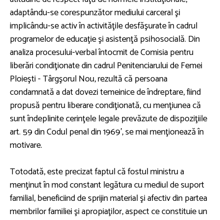
adaptându-se corespunzător mediului carceral şi
implicându-se activ în activităţile desfăşurate în cadrul
programelor de educaţie şi asistenţă psihosocială. Din
analiza procesului-verbal întocmit de Comisia pentru
liberări condiţionate din cadrul Penitenciarului de Femei
Ploieşti - Târgşorul Nou, rezultă că persoana
condamnată a dat dovezi temeinice de îndreptare, fiind
propusă pentru liberare condiţionată, cu menţiunea că
sunt îndeplinite cerinţele legale prevăzute de dispoziţiile
art. 59 din Codul penal din 1969', se mai menţionează în
motivare.
Totodată, este precizat faptul că fostul ministru a
menţinut în mod constant legătura cu mediul de suport
familial, beneficiind de sprijin material şi afectiv din partea
membrilor familiei şi apropiaţilor, aspect ce constituie un