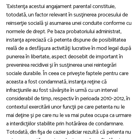
'Existenţa acestui angajament parental constituie,
totodată, un factor relevant în susţinerea procesului de
reinserţie socială şi asumarea unei conduite conforme cu
normele de drept. Pe baza probatoriului administrat,
instanţa apreciază că petenta dispune de posibilitatea
reală de a desfăşura activităţi lucrative în mod legal după
punerea în libertate, aspect deosebit de important în
prevenirea recidivei şi în susţinerea unei reintegrări
sociale durabile. În ceea ce priveşte faptele pentru care
aceasta a fost condamnată, instanţa reţine că
infracţiunile au fost săvârşite în urmă cu un interval
considerabil de timp, respectiv în perioada 2010-2012, în
contextul exercitării unor funcţii pe care petenta nu le
mai deţine şi pe care nu le va mai putea ocupa ca urmare
a interdicţiilor stabilite prin hotărârea de condamnare.
Totodată, din fişa de cazier judiciar rezultă că petenta nu