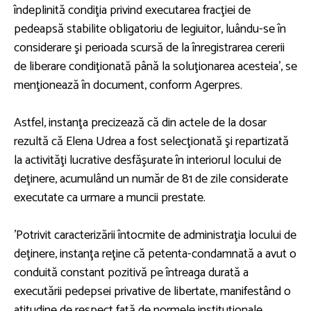
îndeplinită condiţia privind executarea fracţiei de
pedeapsă stabilite obligatoriu de legiuitor, luându-se în
considerare şi perioada scursă de la înregistrarea cererii
de liberare condiţionată până la soluţionarea acesteia', se
menţionează în document, conform Agerpres.
Astfel, instanţa precizează că din actele de la dosar
rezultă că Elena Udrea a fost selecţionată şi repartizată
la activităţi lucrative desfăşurate în interiorul locului de
deţinere, acumulând un număr de 81 de zile considerate
executate ca urmare a muncii prestate.
'Potrivit caracterizării întocmite de administraţia locului de
deţinere, instanţa reţine că petenta-condamnată a avut o
conduită constant pozitivă pe întreaga durată a
executării pedepsei privative de libertate, manifestând o
atitudine de respect faţă de normele instituţionale,