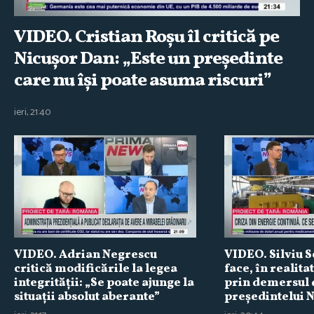
VIDEO. Cristian Roşu îl critică pe
Nicuşor Dan: „Este un preşedinte
care nu îşi poate asuma riscuri”
ieri, 21:40
VIDEO. Adrian Negrescu
VIDEO. Silviu S
critică modificările la legea
face, în realita
integrităţii: „Se poate ajunge la
prin demersul 
situaţii absolut aberante”
preşedintelui 