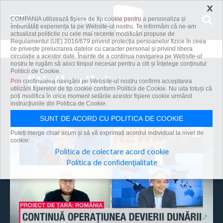
×
COMPANIA utilizează fişiere de tip cookie pentru a personaliza și
îmbunătăți experiența ta pe Website-ul nostru. Te informăm că ne-am
actualizat politicile cu cele mai recente modificări propuse de
Regulamentul (UE) 2016/679 privind protecția persoanelor fizice în ceea
ce privește prelucrarea datelor cu caracter personal și privind libera
circulație a acestor date. Înainte de a continua navigarea pe Website-ul
nostru te rugăm să aloci timpul necesar pentru a citi și înțelege conținutul
Politicii de Cookie.
Știrile zilei
Prin continuarea navigării pe Website-ul nostru confirmi acceptarea
utilizării fişierelor de tip cookie conform Politicii de Cookie. Nu uita totuși că
Vezi toate știrile
poți modifica în orice moment setările acestor fişiere cookie urmând
instrucțiunile din Politica de Cookie.
SUNT DE ACORD CU POLITICA DE COOKIE
Puteți merge chiar acum și să vă exprimați acordul individual la nivel de
cookie:
Politica de colectare acord cookie
Politica de confidențialitate