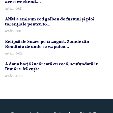
acest weekend....
astăzi, 10:58
ANM a emis un cod galben de furtuni şi ploi
torenţiale pentru 16...
astăzi, 10:18
Eclipsă de Soare pe 12 august. Zonele din
România de unde se va putea...
astăzi, 10:03
A doua barjă încărcată cu rocă, scufundată în
Dunăre. Miruţă:...
astăzi, 09:50