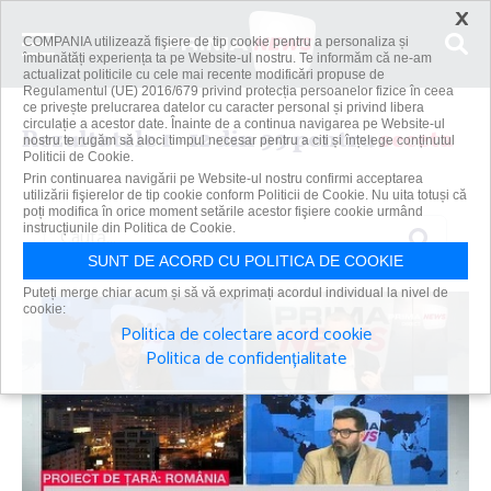
×
COMPANIA utilizează fişiere de tip cookie pentru a personaliza și
îmbunătăți experiența ta pe Website-ul nostru. Te informăm că ne-am
actualizat politicile cu cele mai recente modificări propuse de
Regulamentul (UE) 2016/679 privind protecția persoanelor fizice în ceea
ce privește prelucrarea datelor cu caracter personal și privind libera
circulație a acestor date. Înainte de a continua navigarea pe Website-ul
Rezultatele 1 - 12 din 99 pentru
seceta
nostru te rugăm să aloci timpul necesar pentru a citi și înțelege conținutul
Politicii de Cookie.
Prin continuarea navigării pe Website-ul nostru confirmi acceptarea
utilizării fişierelor de tip cookie conform Politicii de Cookie. Nu uita totuși că
poți modifica în orice moment setările acestor fişiere cookie urmând
Caută
instrucțiunile din Politica de Cookie.
SUNT DE ACORD CU POLITICA DE COOKIE
Puteți merge chiar acum și să vă exprimați acordul individual la nivel de
cookie:
Politica de colectare acord cookie
Politica de confidențialitate