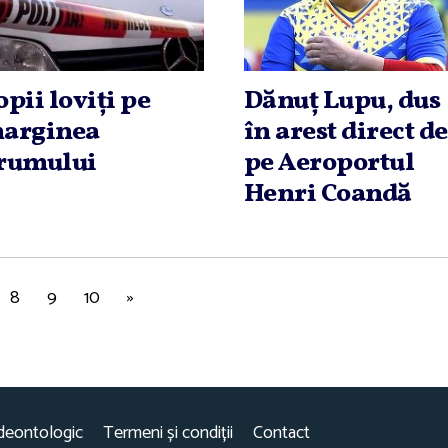
opii loviţi pe
Dănuţ Lupu, dus
arginea
în arest direct de
rumului
pe Aeroportul
Henri Coandă
8
9
10
»
deontologic
Termeni și condiții
Contact