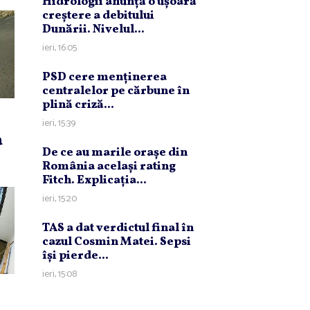
Hidrologii anunţă o uşoară
creştere a debitului
Dunării. Nivelul...
ieri, 16:05
PSD cere menţinerea
centralelor pe cărbune în
plină criză...
ieri, 15:39
a
De ce au marile oraşe din
România acelaşi rating
Fitch. Explicaţia...
ieri, 15:20
TAS a dat verdictul final în
cazul Cosmin Matei. Sepsi
îşi pierde...
ieri, 15:08