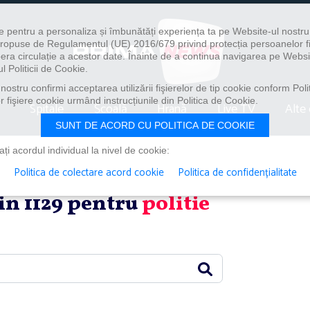
e pentru a personaliza și îmbunătăți experiența ta pe Website-ul nostr
i propuse de Regulamentul (UE) 2016/679 privind protecția persoanelor f
ibera circulație a acestor date. Înainte de a continua navigarea pe Websi
l Politicii de Cookie.
ostru confirmi acceptarea utilizării fişierelor de tip cookie conform Polit
 fişiere cookie urmând instrucțiunile din Politica de Cookie.
Spitale
Școală
Hrană
Live TV
Alte 
SUNT DE ACORD CU POLITICA DE COOKIE
i acordul individual la nivel de cookie:
Politica de colectare acord cookie
Politica de confidențialitate
din 1129 pentru
politie