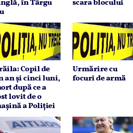
unglă, în Târgu
scara blocului
iu
răila: Copil de
Urmărire cu
n an şi cinci luni,
focuri de armă
ort după ce a
ost lovit de o
aşină a Poliţiei