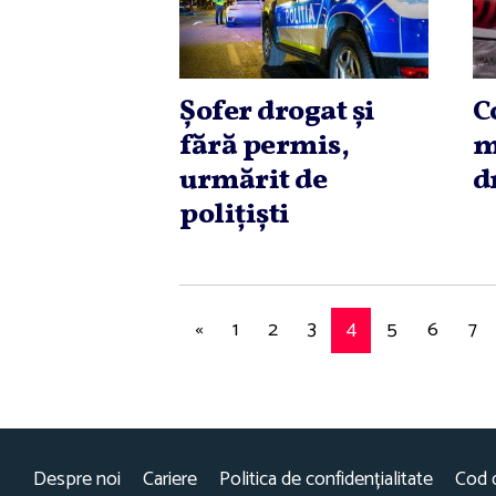
Şofer drogat şi
C
fără permis,
m
urmărit de
d
poliţişti
«
1
2
3
4
5
6
7
Despre noi
Cariere
Politica de confidențialitate
Cod 