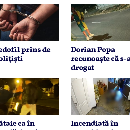
edofil prins de
Dorian Popa
oliţişti
recunoaşte că s-
drogat
ătaie ca în
Incendiată în