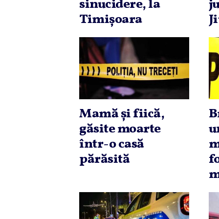
sinucidere, la
j
Timişoara
J
Mamă şi fiică,
B
găsite moarte
u
într-o casă
m
părăsită
f
m