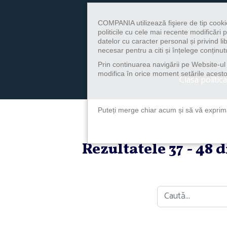
COMPANIA utilizează fişiere de tip cooki
politicile cu cele mai recente modificăr
datelor cu caracter personal și privind l
necesar pentru a citi și înțelege conținutu
Prin continuarea navigării pe Website-ul n
modifica în orice moment setările acestor
Clasa politica
Puteți merge chiar acum și să vă exprimaț
Rezultatele 37 - 48 
Caută