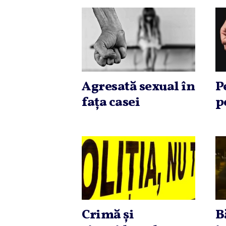
Agresată sexual în
P
faţa casei
p
Crimă şi
B