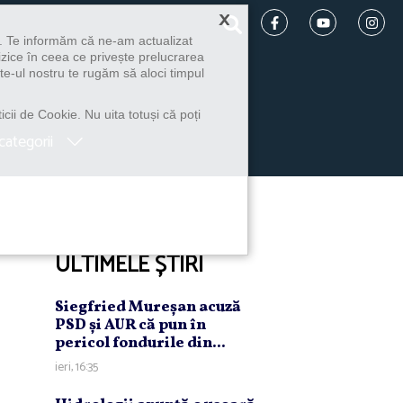
×
u. Te informăm că ne-am actualizat
izice în ceea ce privește prelucrarea
te-ul nostru te rugăm să aloci timpul
icii de Cookie. Nu uita totuși că poți
categorii
ULTIMELE ȘTIRI
Siegfried Mureşan acuză
PSD şi AUR că pun în
pericol fondurile din...
ieri, 16:35