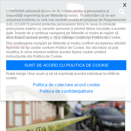
×
COMPANIA utilizează fişiere de tip cookie pentru a personaliza și
îmbunătăți experiența ta pe Website-ul nostru. Te informăm că ne-am
actualizat politicile cu cele mai recente modificări propuse de Regulamentul
(UE) 2016/679 privind protecția persoanelor fizice în ceea ce privește
prelucrarea datelor cu caracter personal și privind libera circulație a acestor
date. Înainte de a continua navigarea pe Website-ul nostru te rugăm să
Rezultatele 25 - 36 din 1129 pentru
aloci timpul necesar pentru a citi și înțelege conținutul Politicii de Cookie.
politie
Prin continuarea navigării pe Website-ul nostru confirmi acceptarea utilizării
fişierelor de tip cookie conform Politicii de Cookie. Nu uita totuși că poți
modifica în orice moment setările acestor fişiere cookie urmând
instrucțiunile din Politica de Cookie.
SUNT DE ACORD CU POLITICA DE COOKIE
Caută
Puteți merge chiar acum și să vă exprimați acordul individual la nivel de
cookie:
Politica de colectare acord cookie
Politica de confidențialitate