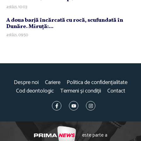
astăzi, 10:03
A doua barjă încărcată cu rocă, scufundată în
Dunăre. Miruţă:...
astăzi, 09:50
Despre noi
Cariere
Politica de confidențialitate
Cod deontologic
Termeni și condiții
Contact
este parte a