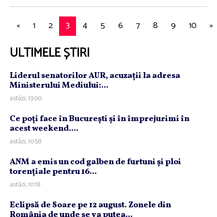
«
1
2
3
4
5
6
7
8
9
10
»
ULTIMELE ȘTIRI
Liderul senatorilor AUR, acuzaţii la adresa
Ministerului Mediului:...
astăzi, 13:00
Ce poţi face în Bucureşti şi în împrejurimi în
acest weekend....
astăzi, 10:58
ANM a emis un cod galben de furtuni şi ploi
torenţiale pentru 16...
astăzi, 10:18
Eclipsă de Soare pe 12 august. Zonele din
România de unde se va putea...