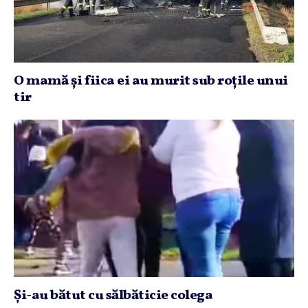
O mamă şi fiica ei au murit sub roţile unui
tir
Şi-au bătut cu sălbăticie colega