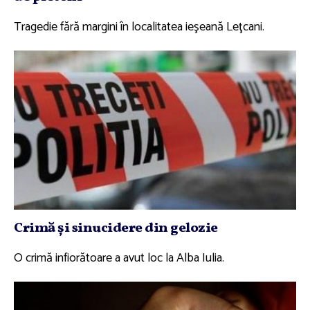
Tragedie fără margini în localitatea ieşeană Leţcani.
Crimă şi sinucidere din gelozie
O crimă infiorătoare a avut loc la Alba Iulia.