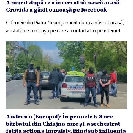
A murit după ce a încercat să nască acasă.
Gravida a găsit o moaşă pe Facebook
O femeie din Piatra Neamţ a murit după a născut acasă,
asistată de o moaşă pe care a contactat-o pe internet.
Andreica (Europol): În primele 6-8 ore
bărbatul din Chiajna care şi-a sechestrat
fetiţa acţiona impulsiv, fiind sub influenţa