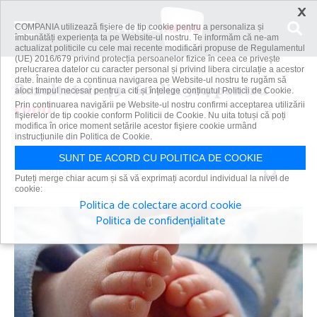
×
COMPANIA utilizează fişiere de tip cookie pentru a personaliza și
îmbunătăți experiența ta pe Website-ul nostru. Te informăm că ne-am
actualizat politicile cu cele mai recente modificări propuse de Regulamentul
(UE) 2016/679 privind protecția persoanelor fizice în ceea ce privește
prelucrarea datelor cu caracter personal și privind libera circulație a acestor
date. Înainte de a continua navigarea pe Website-ul nostru te rugăm să
Rezultatele 49 - 60 din 504 pentru
aloci timpul necesar pentru a citi și înțelege conținutul Politicii de Cookie.
copil
Prin continuarea navigării pe Website-ul nostru confirmi acceptarea utilizării
fişierelor de tip cookie conform Politicii de Cookie. Nu uita totuși că poți
modifica în orice moment setările acestor fişiere cookie urmând
instrucțiunile din Politica de Cookie.
SUNT DE ACORD CU POLITICA DE COOKIE
Caută
Puteți merge chiar acum și să vă exprimați acordul individual la nivel de
cookie:
Politica de colectare acord cookie
Politica de confidențialitate