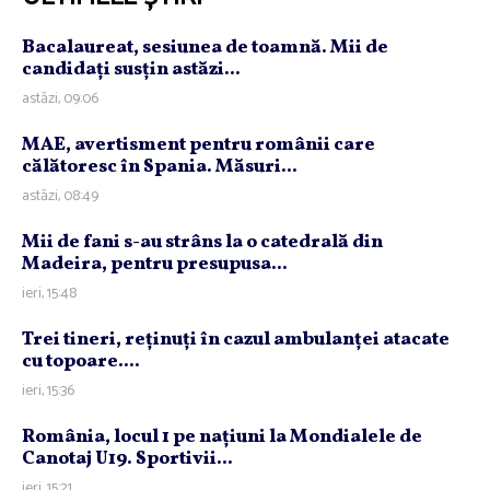
Bacalaureat, sesiunea de toamnă. Mii de
candidaţi susţin astăzi...
astăzi, 09:06
MAE, avertisment pentru românii care
călătoresc în Spania. Măsuri...
astăzi, 08:49
Mii de fani s-au strâns la o catedrală din
Madeira, pentru presupusa...
ieri, 15:48
Trei tineri, reţinuţi în cazul ambulanţei atacate
cu topoare....
ieri, 15:36
România, locul 1 pe naţiuni la Mondialele de
Canotaj U19. Sportivii...
ieri, 15:21