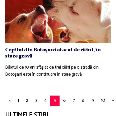
Copilul din Botoşani atacat de câini, în
stare gravă
Băiatul de 10 ani sfâşiat de trei câini pe o stradă din
Botoşani este în continuare în stare gravă.
«
1
2
3
4
5
6
7
8
9
10
»
ULTIMELE ȘTIRI