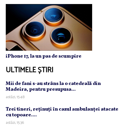
iPhone 17, la un pas de scumpire
ULTIMELE ȘTIRI
Mii de fani s-au strâns la o catedrală din
Madeira, pentru presupusa...
astăzi, 15:48
Trei tineri, reţinuţi în cazul ambulanţei atacate
cu topoare....
astăzi, 15:36