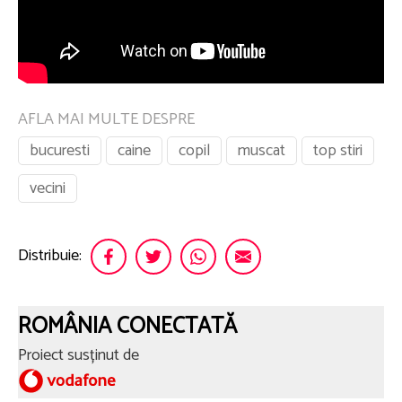
AFLA MAI MULTE DESPRE
bucuresti
caine
copil
muscat
top stiri
vecini
Distribuie:
ROMÂNIA CONECTATĂ
Proiect susținut de