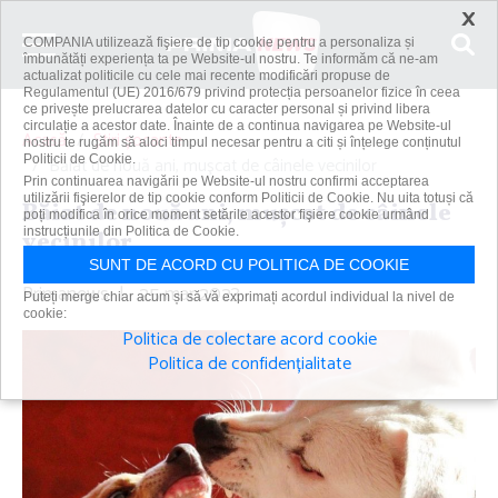
×
COMPANIA utilizează fişiere de tip cookie pentru a personaliza și
îmbunătăți experiența ta pe Website-ul nostru. Te informăm că ne-am
actualizat politicile cu cele mai recente modificări propuse de
Regulamentul (UE) 2016/679 privind protecția persoanelor fizice în ceea
ce privește prelucrarea datelor cu caracter personal și privind libera
circulație a acestor date. Înainte de a continua navigarea pe Website-ul
Acasă
Știri șocante
nostru te rugăm să aloci timpul necesar pentru a citi și înțelege conținutul
Politicii de Cookie.
Băiat de nouă ani, muşcat de câinele vecinilor
Prin continuarea navigării pe Website-ul nostru confirmi acceptarea
utilizării fişierelor de tip cookie conform Politicii de Cookie. Nu uita totuși că
Băiat de nouă ani, muşcat de câinele
poți modifica în orice moment setările acestor fişiere cookie urmând
instrucțiunile din Politica de Cookie.
vecinilor
SUNT DE ACORD CU POLITICA DE COOKIE
Primanews
|
25 mar 2023
Puteți merge chiar acum și să vă exprimați acordul individual la nivel de
cookie:
Politica de colectare acord cookie
Politica de confidențialitate