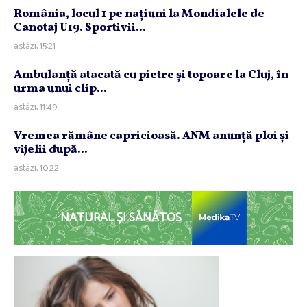
România, locul 1 pe naţiuni la Mondialele de
Canotaj U19. Sportivii...
astăzi, 15:21
Ambulanţă atacată cu pietre şi topoare la Cluj, în
urma unui clip...
astăzi, 11:49
Vremea rămâne capricioasă. ANM anunţă ploi şi
vijelii după...
astăzi, 10:22
NATURAL ȘI SĂNĂTOS