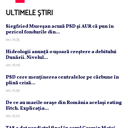
ULTIMELE ȘTIRI
Siegfried Mureşan acuză PSD şi AUR că pun în
pericol fondurile din...
ieri, 16:35
Hidrologii anunţă o uşoară creştere a debitului
Dunării. Nivelul...
ieri, 16:05
PSD cere menţinerea centralelor pe cărbune în
plină criză...
ieri, 15:39
De ce au marile oraşe din România acelaşi rating
Fitch. Explicaţia...
ieri, 15:20