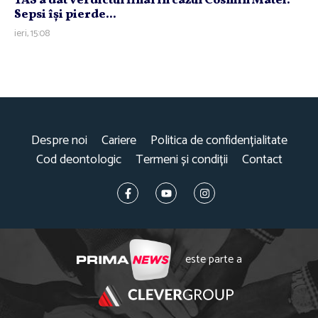
TAS a dat verdictul final în cazul Cosmin Matei.
Sepsi îşi pierde...
ieri, 15:08
Despre noi
Cariere
Politica de confidențialitate
Cod deontologic
Termeni și condiții
Contact
este parte a