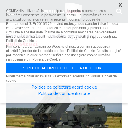
×
COMPANIA utilizează fişiere de tip cookie pentru a personaliza și
îmbunătăți experiența ta pe Website-ul nostru. Te informăm că ne-am
actualizat politicile cu cele mai recente modificări propuse de
Regulamentul (UE) 2016/679 privind protecția persoanelor fizice în ceea
ce privește prelucrarea datelor cu caracter personal și privind libera
circulație a acestor date. Înainte de a continua navigarea pe Website-ul
Rezultatele 1 - 12 din 27 pentru
nostru te rugăm să aloci timpul necesar pentru a citi și înțelege conținutul
Politicii de Cookie.
autostrazi
Prin continuarea navigării pe Website-ul nostru confirmi acceptarea
utilizării fişierelor de tip cookie conform Politicii de Cookie. Nu uita totuși că
poți modifica în orice moment setările acestor fişiere cookie urmând
instrucțiunile din Politica de Cookie.
Caută
SUNT DE ACORD CU POLITICA DE COOKIE
Puteți merge chiar acum și să vă exprimați acordul individual la nivel de
cookie:
Politica de colectare acord cookie
Politica de confidențialitate