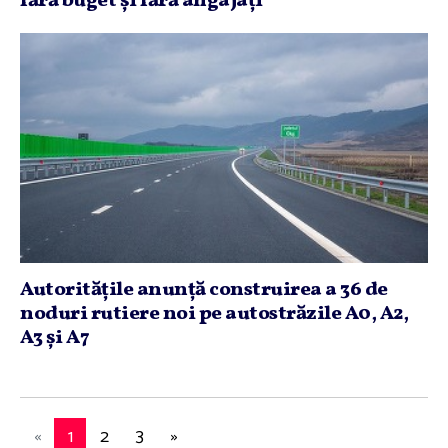
fără buget şi fără angajaţi
Autorităţile anunţă construirea a 36 de
noduri rutiere noi pe autostrăzile A0, A2,
A3 şi A7
«
1
2
3
»