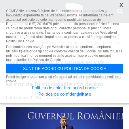
×
COMPANIA utilizează fişiere de tip cookie pentru a personaliza și
îmbunătăți experiența ta pe Website-ul nostru. Te informăm că ne-am
actualizat politicile cu cele mai recente modificări propuse de
Regulamentul (UE) 2016/679 privind protecția persoanelor fizice în ceea
ce privește prelucrarea datelor cu caracter personal și privind libera
circulație a acestor date. Înainte de a continua navigarea pe Website-ul
Acasă
Știri
nostru te rugăm să aloci timpul necesar pentru a citi și înțelege conținutul
Politicii de Cookie.
Marcel Ciolacu: De mâine se vor deschide primii 11 km din
Prin continuarea navigării pe Website-ul nostru confirmi acceptarea
Autostrada...
utilizării fişierelor de tip cookie conform Politicii de Cookie. Nu uita totuși că
poți modifica în orice moment setările acestor fişiere cookie urmând
Marcel Ciolacu: De mâine se vor
instrucțiunile din Politica de Cookie.
deschide primii 11 km din Autostrada
SUNT DE ACORD CU POLITICA DE COOKIE
Moldovei, iar până la sfârşitul anului
Puteți merge chiar acum și să vă exprimați acordul individual la nivel de
cookie:
se vor da în circulaţie 130 de km
Politica de colectare acord cookie
Politica de confidențialitate
Primanews
|
6 nov 2024