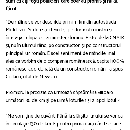
sunt ca alţi foşti politicieni care doar au promis şi nu au
făcut.
”De mâine se vor deschide primii 11 km din autostrada
Moldovei. Ar dori să-i fericit şi pe domnul ministru şi
întreaga echipă de la minister, domnul Pistol de la CNAIR
şi, nu în ultimul rând, pe constructori şi pe constructorul
principal, un român. E acel sentiment de mândrie, mai
ales că vorbim de o companie românească, capital 100%
românesc, coordonată de un constructor român”, a spus
Ciolacu, citat de News.ro.
Premierul a precizat că urmează săptămâna viitoare
următorii 36 de km şi pe urmă loturile 1 şi 2, apoi lotul 3.
”Ne vom ţine de cuvânt. Până la sfârşitul anului se vor da
în circulaţie 130 de km. E pentru prima oară când se face