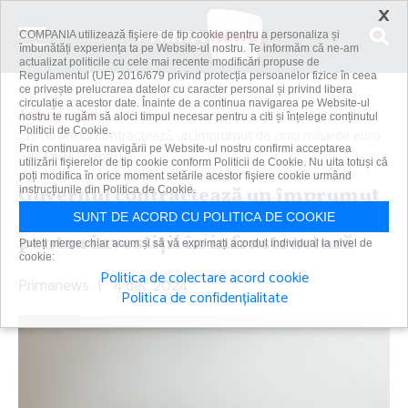
×
COMPANIA utilizează fişiere de tip cookie pentru a personaliza și
îmbunătăți experiența ta pe Website-ul nostru. Te informăm că ne-am
actualizat politicile cu cele mai recente modificări propuse de
Regulamentul (UE) 2016/679 privind protecția persoanelor fizice în ceea
ce privește prelucrarea datelor cu caracter personal și privind libera
circulație a acestor date. Înainte de a continua navigarea pe Website-ul
Acasă
Știri
nostru te rugăm să aloci timpul necesar pentru a citi și înțelege conținutul
Politicii de Cookie.
Guvernul contractează un împrumut de cinci miliarde euro
Prin continuarea navigării pe Website-ul nostru confirmi acceptarea
de la BEI pentru...
utilizării fişierelor de tip cookie conform Politicii de Cookie. Nu uita totuși că
poți modifica în orice moment setările acestor fişiere cookie urmând
Guvernul contractează un împrumut
instrucțiunile din Politica de Cookie.
de cinci miliarde euro de la BEI
SUNT DE ACORD CU POLITICA DE COOKIE
pentru investiţii în infrastructură
Puteți merge chiar acum și să vă exprimați acordul individual la nivel de
cookie:
Politica de colectare acord cookie
Primanews
|
4 dec 2024
Politica de confidențialitate