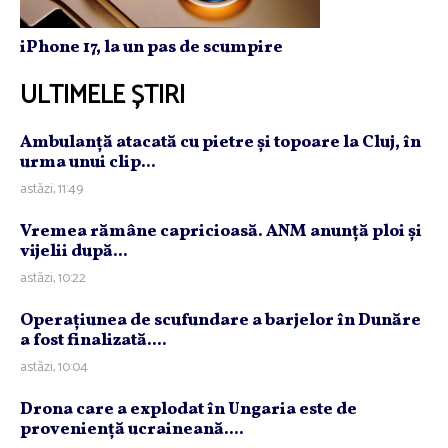
iPhone 17, la un pas de scumpire
ULTIMELE ȘTIRI
Ambulanţă atacată cu pietre şi topoare la Cluj, în
urma unui clip...
astăzi, 11:49
Vremea rămâne capricioasă. ANM anunţă ploi şi
vijelii după...
astăzi, 10:22
Operaţiunea de scufundare a barjelor în Dunăre
a fost finalizată....
astăzi, 10:04
Drona care a explodat în Ungaria este de
provenienţă ucraineană....