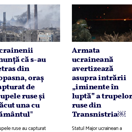
crainenii
Armata
nunţă că s-au
ucraineană
etras din
avertizează
opasna, oraş
asupra intrării
apturat de
„iminente în
rupele ruse şi
luptă” a trupelo
făcut una cu
ruse din
ământul"
Transnistria￼
upele ruse au capturat
Statul Major ucrainean a