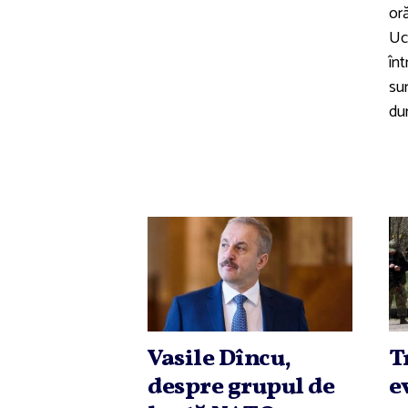
or
Uc
înt
sur
du
Vasile Dîncu,
T
despre grupul de
e