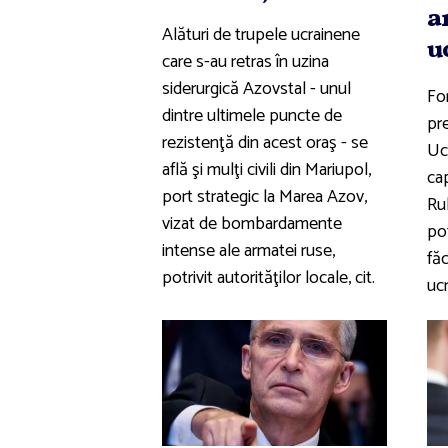
a
Alături de trupele ucrainene
u
care s-au retras în uzina
siderurgică Azovstal - unul
For
dintre ultimele puncte de
pre
rezistenţă din acest oraş - se
Ucr
află şi mulţi civili din Mariupol,
ca
port strategic la Marea Azov,
Ru
vizat de bombardamente
pot
intense ale armatei ruse,
fă
potrivit autorităţilor locale, cit.
uc