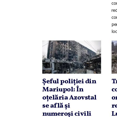
co
re
co
pe
loc
Şeful poliţiei din
T
Mariupol: În
c
oţelăria Azovstal
o
se află şi
r
numeroşi civili
L