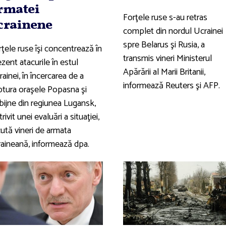
rmatei
Forţele ruse s-au retras
crainene
complet din nordul Ucrainei
spre Belarus şi Rusia, a
ţele ruse îşi concentrează în
transmis vineri Ministerul
zent atacurile în estul
Apărării al Marii Britanii,
ainei, în încercarea de a
informează Reuters şi AFP.
ptura oraşele Popasna şi
bijne din regiunea Lugansk,
rivit unei evaluări a situaţiei,
cută vineri de armata
raineană, informează dpa.