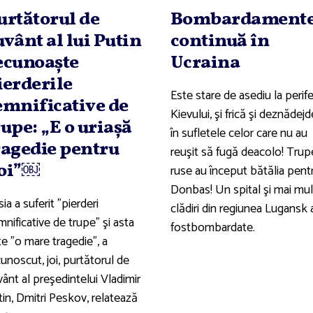
urtătorul de
Bombardamente
uvânt al lui Putin
continuă în
ecunoaşte
Ucraina
ierderile
Este stare de asediu la perife
emnificative de
Kievului, şi frică şi deznădejd
rupe: „E o uriaşă
în sufletele celor care nu au
ragedie pentru
reuşit să fugă deacolo! Trup
oi”￼
ruse au început bătălia pent
Donbas! Un spital şi mai mu
ia a suferit "pierderi
clădiri din regiunea Lugansk 
nificative de trupe" şi asta
fostbombardate.
e "o mare tragedie", a
unoscut, joi, purtătorul de
ânt al preşedintelui Vladimir
tin, Dmitri Peskov, relatează