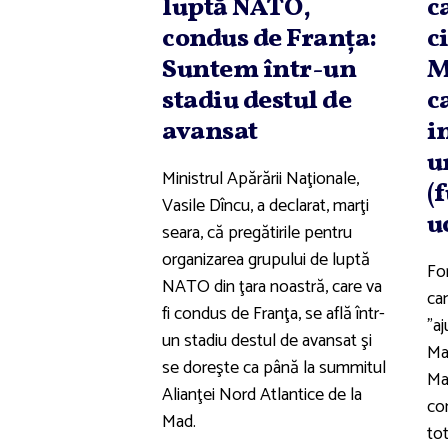
luptă NATO,
c
condus de Franţa:
c
Suntem într-un
M
stadiu destul de
c
avansat
i
u
Ministrul Apărării Naţionale,
(
Vasile Dîncu, a declarat, marţi
u
seara, că pregătirile pentru
organizarea grupului de luptă
For
NATO din ţara noastră, care va
ca
fi condus de Franţa, se află într-
"aj
un stadiu destul de avansat şi
Mar
se doreşte ca până la summitul
Ma
Alianţei Nord Atlantice de la
co
Mad.
tot