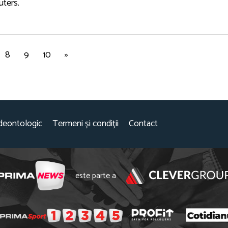
uters.
8
9
10
»
deontologic
Termeni și condiții
Contact
este parte a