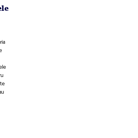
le
ria
e
ele
ru
lte
au