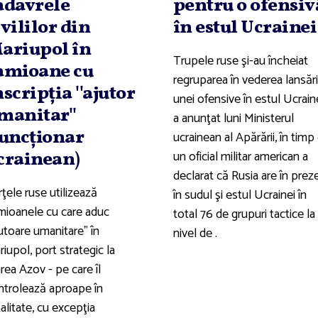
adavrele
pentru o ofensiv
ivililor din
în estul Ucrainei
ariupol în
Trupele ruse şi-au încheiat
amioane cu
regruparea în vederea lansări
nscripţia ''ajutor
unei ofensive în estul Ucraine
manitar''
a anunţat luni Ministerul
funcţionar
ucrainean al Apărării, în timp
un oficial militar american a
crainean)
declarat că Rusia are în prez
ţele ruse utilizează
în sudul şi estul Ucrainei în
mioanele cu care aduc
total 76 de grupuri tactice la
utoare umanitare" în
nivel de .
iupol, port strategic la
rea Azov - pe care îl
ntrolează aproape în
alitate, cu excepţia