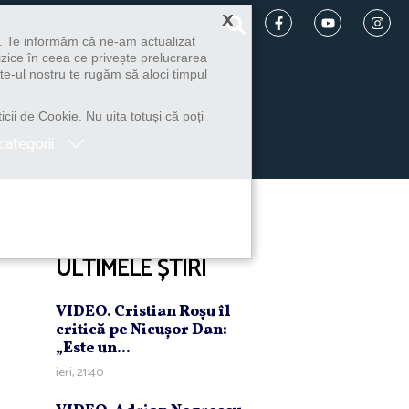
×
u. Te informăm că ne-am actualizat
izice în ceea ce privește prelucrarea
te-ul nostru te rugăm să aloci timpul
icii de Cookie. Nu uita totuși că poți
categorii
ULTIMELE ȘTIRI
VIDEO. Cristian Roşu îl
critică pe Nicuşor Dan:
„Este un...
ieri, 21:40