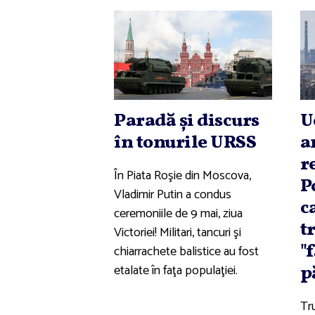
Paradă şi discurs
U
în tonurile URSS
a
r
În Piata Roşie din Moscova,
P
Vladimir Putin a condus
c
ceremoniile de 9 mai, ziua
t
Victoriei! Militari, tancuri şi
"
chiarrachete balistice au fost
etalate în faţa populaţiei.
p
Tr