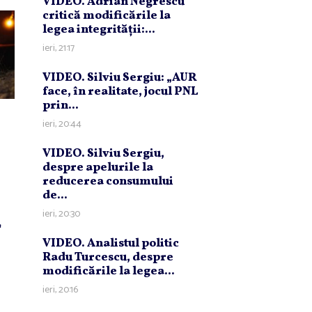
VIDEO. Adrian Negrescu
critică modificările la
legea integrităţii:...
ieri, 21:17
VIDEO. Silviu Sergiu: „AUR
face, în realitate, jocul PNL
prin...
ieri, 20:44
VIDEO. Silviu Sergiu,
despre apelurile la
reducerea consumului
de...
ieri, 20:30
r
VIDEO. Analistul politic
Radu Turcescu, despre
modificările la legea...
ieri, 20:16