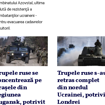
mbinatului Azovstal, ultima
dută de rezistenţă a
mbatanţilor ucraineni -
ntru evacuarea cadavrelor
uitoril.
rupele ruse se
Trupele ruse s-a
oncentrează pe
retras complet
raşele din
din nordul
egiunea
Ucrainei, potrivi
ugansk, potrivit
Londrei