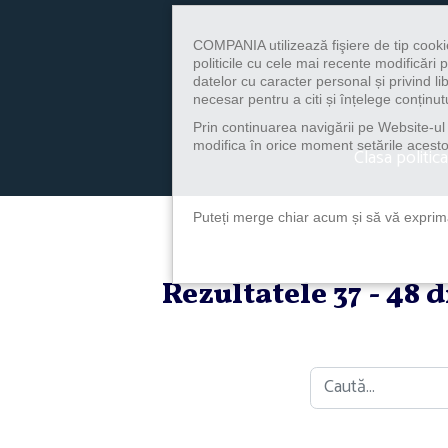
COMPANIA utilizează fişiere de tip cooki
politicile cu cele mai recente modificăr
datelor cu caracter personal și privind l
necesar pentru a citi și înțelege conținutu
Prin continuarea navigării pe Website-ul n
modifica în orice moment setările acestor
Clasa politica
Puteți merge chiar acum și să vă exprimaț
Rezultatele 37 - 48 
Caută