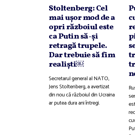
Stoltenberg: Cel
P
mai uşor mod de a
c
opri războiul este
r
ca Putin să-şi
p
retragă trupele.
s
Dar trebuie să fim
t
realişti￼
t
n
Secretarul general al NATO,
Jens Stoltenberg, a avertizat
Rus
din nou că războiul din Ucraina
sem
ar putea dura ani întregi.
est
rec
cuv
Pu