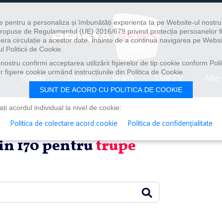
e pentru a personaliza și îmbunătăți experiența ta pe Website-ul nostr
i propuse de Regulamentul (UE) 2016/679 privind protecția persoanelor f
ibera circulație a acestor date. Înainte de a continua navigarea pe Websi
l Politicii de Cookie.
ostru confirmi acceptarea utilizării fişierelor de tip cookie conform Polit
 fişiere cookie urmând instrucțiunile din Politica de Cookie.
Spitale
Școală
Hrană
Live TV
Alte 
SUNT DE ACORD CU POLITICA DE COOKIE
i acordul individual la nivel de cookie:
Politica de colectare acord cookie
Politica de confidențialitate
din 170 pentru
trupe