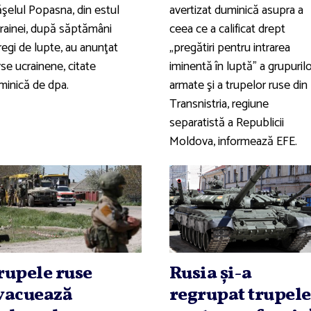
ăşelul Popasna, din estul
avertizat duminică asupra a
rainei, după săptămâni
ceea ce a calificat drept
regi de lupte, au anunţat
„pregătiri pentru intrarea
se ucrainene, citate
iminentă în luptă” a grupuril
minică de dpa.
armate şi a trupelor ruse din
Transnistria, regiune
separatistă a Republicii
Moldova, informează EFE.
rupele ruse
Rusia şi-a
vacuează
regrupat trupele