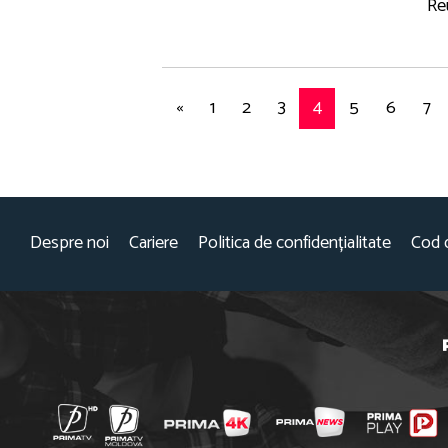
Re
«
1
2
3
4
5
6
7
Despre noi
Cariere
Politica de confidențialitate
Cod 