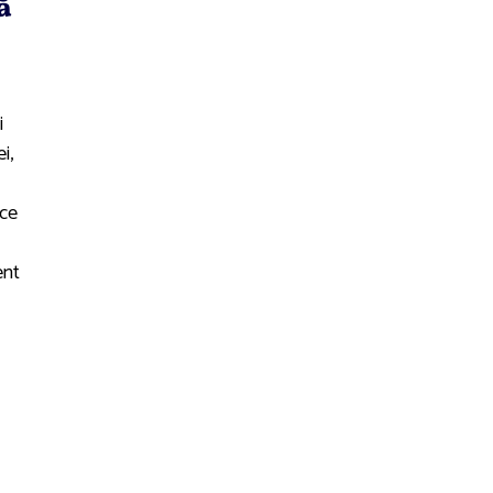
ă
i
i,
 ce
ent