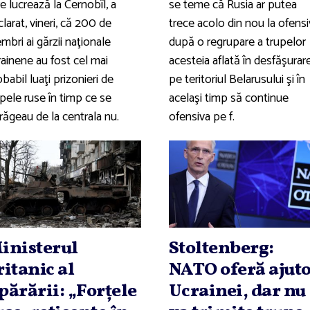
e lucrează la Cernobîl, a
se teme că Rusia ar putea
larat, vineri, că 200 de
trece acolo din nou la ofens
bri ai gărzii naţionale
după o regrupare a trupelor
rainene au fost cel mai
acesteia aflată în desfăşurar
babil luaţi prizonieri de
pe teritoriul Belarusului şi în
pele ruse în timp ce se
acelaşi timp să continue
răgeau de la centrala nu.
ofensiva pe f.
inisterul
Stoltenberg:
ritanic al
NATO oferă ajut
părării: „Forţele
Ucrainei, dar nu