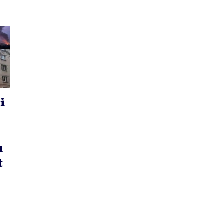
i
u
t