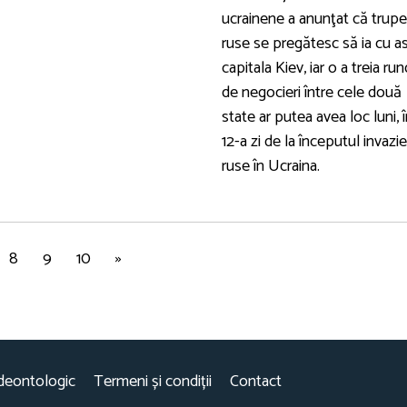
ucrainene a anunţat că trupe
ruse se pregătesc să ia cu as
capitala Kiev, iar o a treia ru
de negocieri între cele două
state ar putea avea loc luni, î
12-a zi de la începutul invazie
ruse în Ucraina.
8
9
10
»
deontologic
Termeni și condiții
Contact