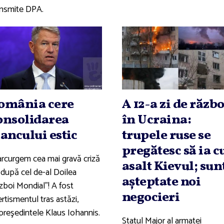
ansmite DPA.
omânia cere
A 12-a zi de războ
onsolidarea
în Ucraina:
lancului estic
trupele ruse se
pregătesc să ia c
arcurgem cea mai gravă criză
asalt Kievul; sun
 după cel de-al Doilea
aşteptate noi
zboi Mondial”! A fost
negocieri
rtismentul tras astăzi,
preşedintele Klaus Iohannis.
Statul Major al armatei