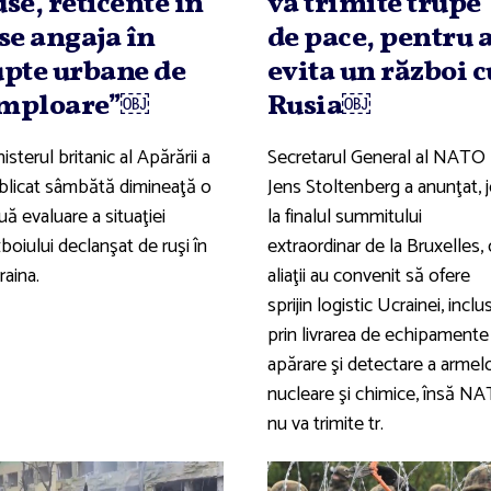
use, reticente în
va trimite trupe
 se angaja în
de pace, pentru 
upte urbane de
evita un război c
mploare”￼
Rusia￼
isterul britanic al Apărării a
Secretarul General al NATO
blicat sâmbătă dimineaţă o
Jens Stoltenberg a anunţat, j
ă evaluare a situaţiei
la finalul summitului
boiului declanşat de ruşi în
extraordinar de la Bruxelles,
raina.
aliaţii au convenit să ofere
sprijin logistic Ucrainei, inclu
prin livrarea de echipamente
apărare şi detectare a armel
nucleare şi chimice, însă N
nu va trimite tr.