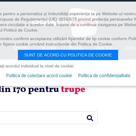
e pentru a personaliza și îmbunătăți experiența ta pe Website-ul nostr
i propuse de Regulamentul (UE) 2016/679 privind protecția persoanelor f
ibera circulație a acestor date. Înainte de a continua navigarea pe Websi
l Politicii de Cookie.
ostru confirmi acceptarea utilizării fişierelor de tip cookie conform Polit
 fişiere cookie urmând instrucțiunile din Politica de Cookie.
Spitale
Școală
Hrană
Live TV
Alte 
SUNT DE ACORD CU POLITICA DE COOKIE
i acordul individual la nivel de cookie:
Politica de colectare acord cookie
Politica de confidențialitate
din 170 pentru
trupe