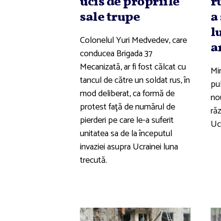
ucis de propriile
r
sale trupe
a
l
Colonelul Yuri Medvedev, care
a
conducea Brigada 37
Mecanizată, ar fi fost călcat cu
Min
tancul de către un soldat rus, în
pu
mod deliberat, ca formă de
nou
protest faţă de numărul de
răz
pierderi pe care le-a suferit
Uc
unitatea sa de la începutul
invaziei asupra Ucrainei luna
trecută.