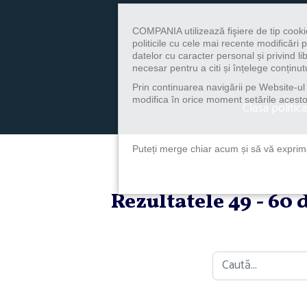
COMPANIA utilizează fişiere de tip cooki
politicile cu cele mai recente modificăr
datelor cu caracter personal și privind l
necesar pentru a citi și înțelege conținutu
Prin continuarea navigării pe Website-ul n
modifica în orice moment setările acestor
Clasa politica
Puteți merge chiar acum și să vă exprimaț
Rezultatele 49 - 60 
Caută