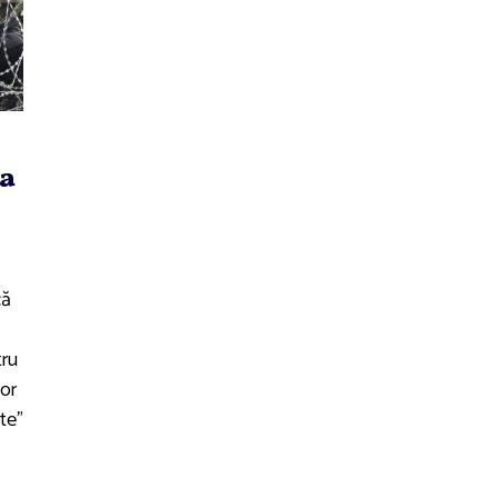
la
că
tru
nor
te"