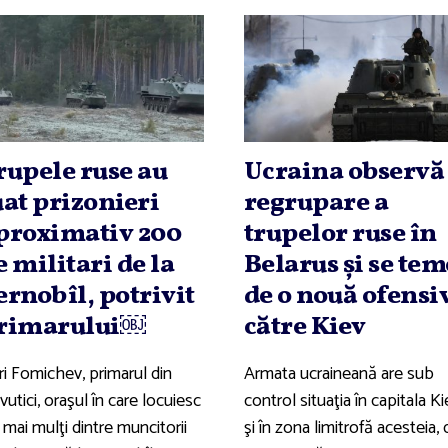
rupele ruse au
Ucraina observă
uat prizonieri
regrupare a
proximativ 200
trupelor ruse în
e militari de la
Belarus şi se tem
ernobîl, potrivit
de o nouă ofensi
rimarului￼
către Kiev
ri Fomichev, primarul din
Armata ucraineană are sub
vutici, oraşul în care locuiesc
control situaţia în capitala Ki
 mai mulţi dintre muncitorii
şi în zona limitrofă acesteia, 