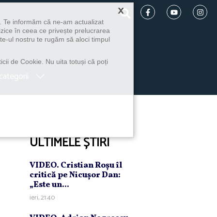
×
u. Te informăm că ne-am actualizat
izice în ceea ce privește prelucrarea
te-ul nostru te rugăm să aloci timpul
icii de Cookie. Nu uita totuși că poți
categorii
ULTIMELE ȘTIRI
VIDEO. Cristian Roşu îl
critică pe Nicuşor Dan:
„Este un...
ieri, 21:40