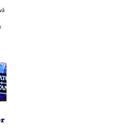
ivă
e
or