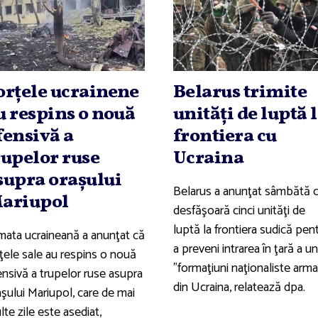
orţele ucrainene
Belarus trimite
u respins o nouă
unităţi de luptă 
fensivă a
frontiera cu
rupelor ruse
Ucraina
supra oraşului
Belarus a anunţat sâmbătă 
ariupol
desfăşoară cinci unităţi de
luptă la frontiera sudică pen
mata ucraineană a anunţat că
a preveni intrarea în ţară a u
rţele sale au respins o nouă
"formaţiuni naţionaliste arma
ensivă a trupelor ruse asupra
din Ucraina, relatează dpa.
aşului Mariupol, care de mai
te zile este asediat,