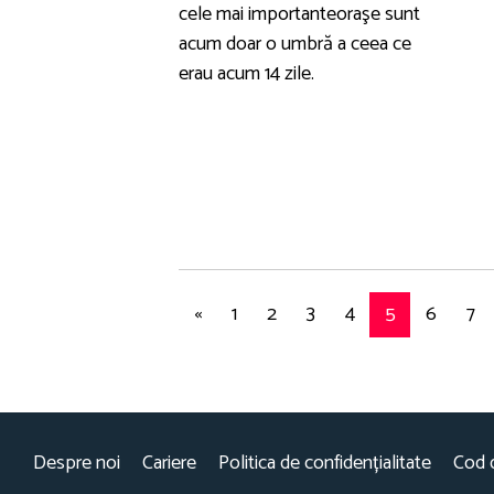
cele mai importanteoraşe sunt
acum doar o umbră a ceea ce
erau acum 14 zile.
«
1
2
3
4
5
6
7
Despre noi
Cariere
Politica de confidențialitate
Cod 