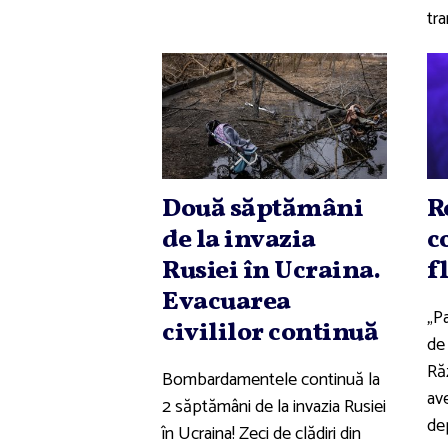
tr
Două săptămâni
R
de la invazia
c
Rusiei în Ucraina.
f
Evacuarea
„P
civililor continuă
de
Ră
Bombardamentele continuă la
ave
2 săptămâni de la invazia Rusiei
de
în Ucraina! Zeci de clădiri din