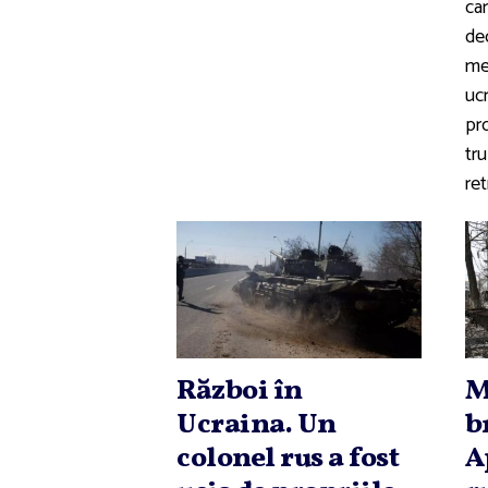
car
dec
mem
uc
pro
tru
ret
Război în
M
Ucraina. Un
b
colonel rus a fost
A