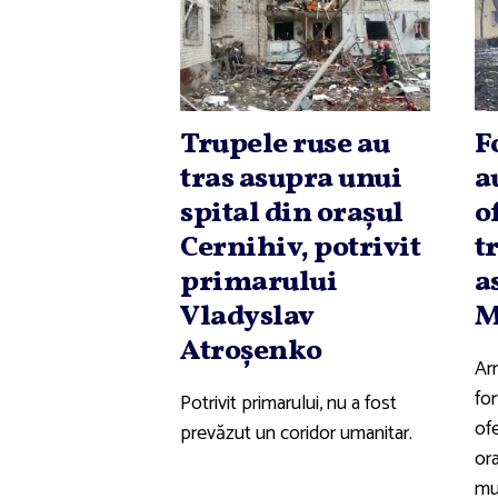
Trupele ruse au
F
tras asupra unui
a
spital din oraşul
o
Cernihiv, potrivit
t
primarului
a
Vladyslav
M
Atroşenko
Ar
fo
Potrivit primarului, nu a fost
of
prevăzut un coridor umanitar.
or
mul