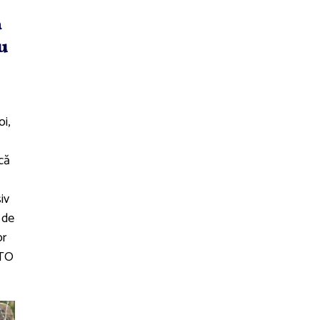
a
u
oi,
 că
siv
 de
or
ATO