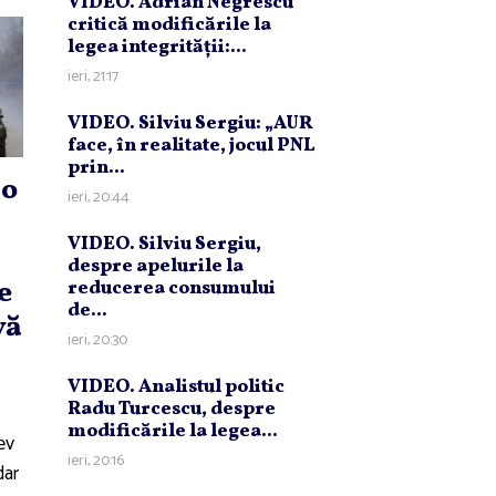
VIDEO. Adrian Negrescu
critică modificările la
legea integrităţii:...
ieri, 21:17
VIDEO. Silviu Sergiu: „AUR
face, în realitate, jocul PNL
prin...
 o
ieri, 20:44
VIDEO. Silviu Sergiu,
despre apelurile la
e
reducerea consumului
de...
vă
ieri, 20:30
VIDEO. Analistul politic
Radu Turcescu, despre
modificările la legea...
ev
ieri, 20:16
dar