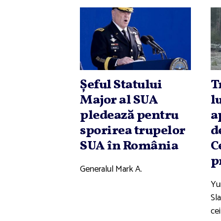
Şeful Statului
T
Major al SUA
l
pledează pentru
a
sporirea trupelor
d
SUA în România
C
p
Generalul Mark A.
Yu
Sla
cei