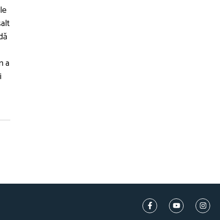
le
alt
ndă
n a
i