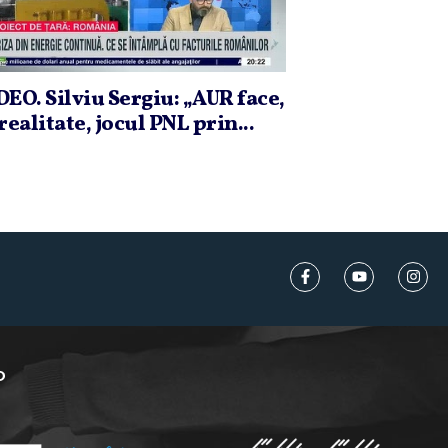
DEO. Silviu Sergiu: „AUR face,
realitate, jocul PNL prin...