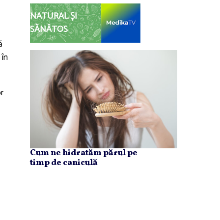
NATURAL ȘI
SĂNĂTOS
ă
 în
r
Cum ne hidratăm părul pe
timp de caniculă