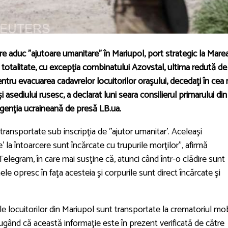
re aduc "ajutoare umanitare" în Mariupol, port strategic la Mare
 totalitate, cu excepţia combinatului Azovstal, ultima redută de
ntru evacuarea cadavrelor locuitorilor oraşului, decedaţi în cea
ediului rusesc, a declarat luni seara consilierul primarului din
agenţia ucraineană de presă LB.ua.
transportate sub inscripţia de ''ajutor umanitar'. Aceleaşi
la întoarcere sunt încărcate cu trupurile morţilor", afirmă
elegram, în care mai susţine că, atunci când într-o clădire sunt
e opresc în faţa acesteia şi corpurile sunt direct încărcate şi
ele locuitorilor din Mariupol sunt transportate la crematoriul mob
dăugând că această informaţie este în prezent verificată de către