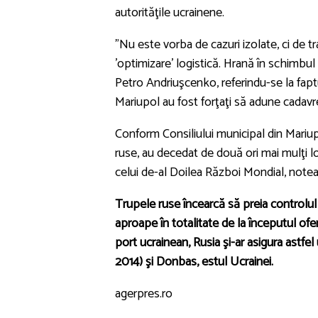
autorităţile ucrainene.
"Nu este vorba de cazuri izolate, ci de t
'optimizare' logistică. Hrană în schimbul 
Petro Andriuşcenko, referindu-se la faptul 
Mariupol au fost forţaţi să adune cadavre
Conform Consiliului municipal din Mariu
ruse, au decedat de două ori mai mulţi loc
celui de-al Doilea Război Mondial, notea
Trupele ruse încearcă să preia controlul 
aproape în totalitate de la începutul ofens
port ucrainean, Rusia şi-ar asigura astfe
2014) şi Donbas, estul Ucrainei.
agerpres.ro