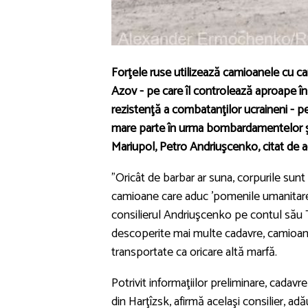
Forţele ruse utilizează camioanele cu ca
Azov - pe care îl controlează aproape în
rezistenţă a combatanţilor ucraineni - pe
mare parte în urma bombardamentelor şi as
Mariupol, Petro Andriuşcenko, citat de 
"Oricât de barbar ar suna, corpurile sunt 
camioane care aduc 'pomenile umanitare' 
consilierul Andriuşcenko pe contul său T
descoperite mai multe cadavre, camioanel
transportate ca oricare altă marfă.
Potrivit informaţiilor preliminare, cadavr
din Harţîzsk, afirmă acelaşi consilier, a