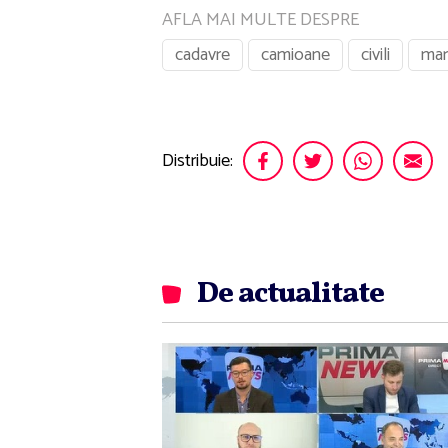
AFLA MAI MULTE DESPRE
cadavre
camioane
civili
mar
Distribuie:
De actualitate