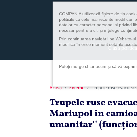
COMPANIA utilizează fişiere de tip cooki
politicile cu cele mai recente modificăr
datelor cu caracter personal și privind l
necesar pentru a citi și înțelege conținutu
Prin continuarea navigării pe Website-ul n
modifica în orice moment setările acestor
Clasa politica
Puteți merge chiar acum și să vă exprimaț
Acasă
Externe
Trupele ruse evacuează 
Trupele ruse evacue
Mariupol în camioan
umanitar'' (funcţio