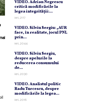
VIDEO. Adrian Negrescu
critică modificările la
legea integrităţii:...
ieri, 21:17
a
VIDEO. Silviu Sergiu: „AUR
face, în realitate, jocul PNL
 mai
prin...
ieri, 20:44
VIDEO. Silviu Sergiu,
despre apelurile la
reducerea consumului
de...
ieri, 20:30
VIDEO. Analistul politic
Radu Turcescu, despre
modificările la legea...
il
ieri, 20:16