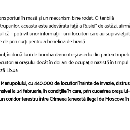
ransporturi în masă şi un mecanism bine rodat. O teribilă
trupurilor, aceasta este adevărata faţă a Rusiei" de astăzi, afirm
că - potrivit unor informaţii - unii locuitori care au supravieţuit
 de prin curţi pentru a beneficia de hrană.
pol, în două luni de bombardamente şi asediu din partea trupelo
uitori ai oraşului decât în doi ani de ocupaţie nazistă în timpul
ză Lb.ua.
Mariupolului, cu 440.000 de locuitori înainte de invazie, distrus
ivei la 24 februarie, în condiţiile în care, prin cucerirea oraşului-
l un coridor terestru între Crimeea (anexată ilegal de Moscova în