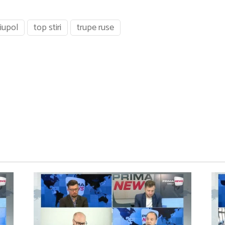
iupol
top stiri
trupe ruse