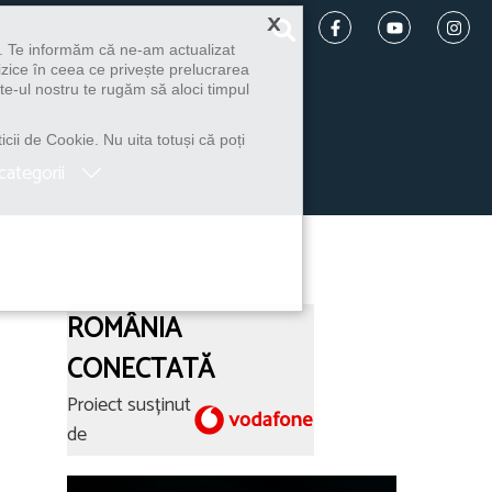
×
u. Te informăm că ne-am actualizat
izice în ceea ce privește prelucrarea
te-ul nostru te rugăm să aloci timpul
icii de Cookie. Nu uita totuși că poți
categorii
ROMÂNIA
CONECTATĂ
Proiect susținut
de