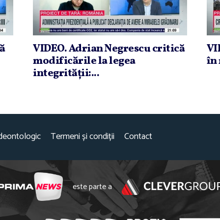
că
VIDEO. Adrian Negrescu critică
VI
modificările la legea
în 
integrităţii:...
deontologic
Termeni și condiții
Contact
este parte a