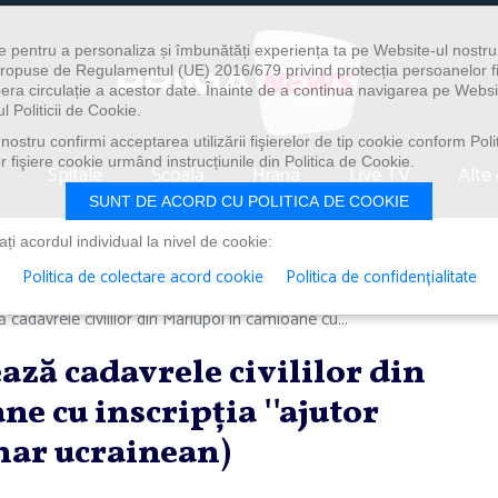
e pentru a personaliza și îmbunătăți experiența ta pe Website-ul nostr
i propuse de Regulamentul (UE) 2016/679 privind protecția persoanelor f
ibera circulație a acestor date. Înainte de a continua navigarea pe Websi
l Politicii de Cookie.
ostru confirmi acceptarea utilizării fişierelor de tip cookie conform Polit
 fişiere cookie urmând instrucțiunile din Politica de Cookie.
Spitale
Școală
Hrană
Live TV
Alte 
SUNT DE ACORD CU POLITICA DE COOKIE
i acordul individual la nivel de cookie:
Politica de colectare acord cookie
Politica de confidențialitate
cadavrele civililor din Mariupol în camioane cu...
ază cadavrele civililor din
e cu inscripţia ''ajutor
nar ucrainean)