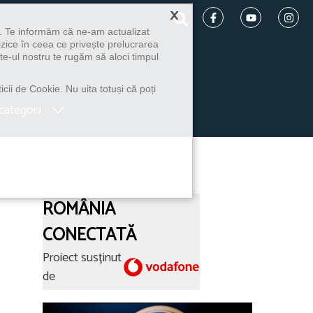
×
u. Te informăm că ne-am actualizat
izice în ceea ce privește prelucrarea
te-ul nostru te rugăm să aloci timpul
icii de Cookie. Nu uita totuși că poți
categorii
ROMÂNIA
CONECTATĂ
Proiect susținut
de