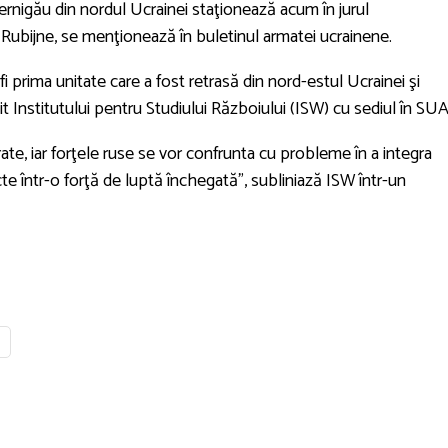
rnigău din nordul Ucrainei staţionează acum în jurul
Rubijne, se menţionează în buletinul armatei ucrainene.
i prima unitate care a fost retrasă din nord-estul Ucrainei şi
vit Institutului pentru Studiului Războiului (ISW) cu sediul în SUA
rate, iar forţele ruse se vor confrunta cu probleme în a integra
incte într-o forţă de luptă închegată", subliniază ISW într-un