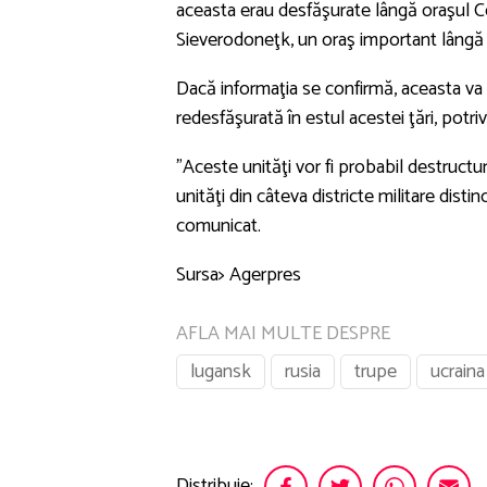
aceasta erau desfăşurate lângă oraşul Ce
Sieverodoneţk, un oraş important lângă 
Dacă informaţia se confirmă, aceasta va f
redesfăşurată în estul acestei ţări, potri
"Aceste unităţi vor fi probabil destructu
unităţi din câteva districte militare dist
comunicat.
Sursa> Agerpres
AFLA MAI MULTE DESPRE
lugansk
rusia
trupe
ucraina
Distribuie: