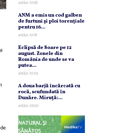
astăzi, 10:58
ANM a emis un cod galben
de furtuni şi ploi torenţiale
pentru 16...
astăzi, 10:18
Eclipsă de Soare pe 12
ei
august. Zonele din
România de unde se va
putea...
astăzi, 10:03
i
A doua barjă încărcată cu
rocă, scufundată în
Dunăre. Miruţă:...
astăzi, 09:50
NATURAL ȘI
 de
SĂNĂTOS