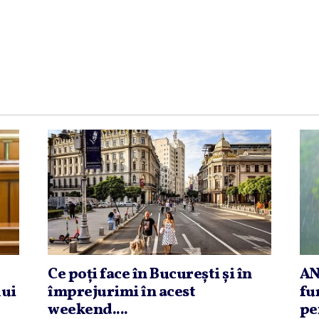
Ce poţi face în Bucureşti şi în
AN
lui
împrejurimi în acest
fu
weekend....
pe