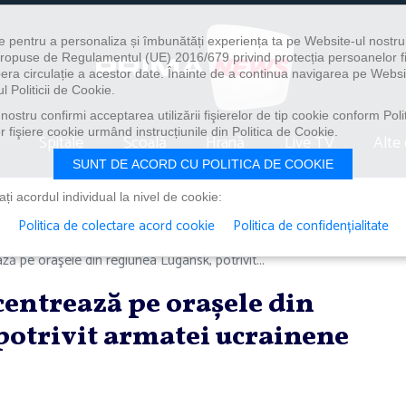
e pentru a personaliza și îmbunătăți experiența ta pe Website-ul nostr
i propuse de Regulamentul (UE) 2016/679 privind protecția persoanelor f
ibera circulație a acestor date. Înainte de a continua navigarea pe Websi
l Politicii de Cookie.
ostru confirmi acceptarea utilizării fişierelor de tip cookie conform Polit
 fişiere cookie urmând instrucțiunile din Politica de Cookie.
Spitale
Școală
Hrană
Live TV
Alte 
SUNT DE ACORD CU POLITICA DE COOKIE
i acordul individual la nivel de cookie:
Politica de colectare acord cookie
Politica de confidențialitate
ă pe oraşele din regiunea Lugansk, potrivit...
centrează pe oraşele din
potrivit armatei ucrainene