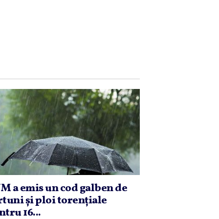
M a emis un cod galben de
rtuni şi ploi torenţiale
ntru 16...