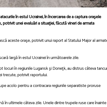
atacurile în estul Ucrainei, în încercarea de a captura oraşele
potrivit unei evaluări a situaţiei, făcută vineri de armata
scă aceste oraşe, potrivit unui raport al Statului Major al armat
cară largă în estul Ucrainei în următoarele zile.
pt locuri în regiunile Lugansk şi Doneţk, au distrus câteva tancur
ei trecute, potrivit raportului.
upe acolo pentru a contracara regiunile separatiste proruse
nă în ultimele câteva zile. Unele dintre trupele ruse care înainte