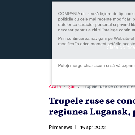
COMPANIA utilizează fişiere de tip cooki
politicile cu cele mai recente modificăr
datelor cu caracter personal și privind l
necesar pentru a citi și înțelege conținutu
Prin continuarea navigării pe Website-ul n
modifica în orice moment setările acestor
Clasa politica
Puteți merge chiar acum și să vă exprimaț
Acasă
Știri
Trupele ruse se concentreaz
Trupele ruse se con
regiunea Lugansk, 
Primanews
|
15 apr 2022