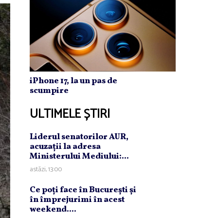
iPhone 17, la un pas de
scumpire
ULTIMELE ȘTIRI
Liderul senatorilor AUR,
acuzaţii la adresa
Ministerului Mediului:...
astăzi, 13:00
Ce poţi face în Bucureşti şi
în împrejurimi în acest
weekend....