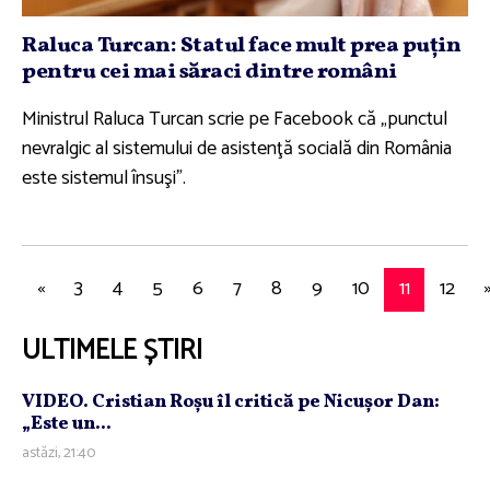
Raluca Turcan: Statul face mult prea puţin
pentru cei mai săraci dintre români
Ministrul Raluca Turcan scrie pe Facebook că „punctul
nevralgic al sistemului de asistenţă socială din România
este sistemul însuşi”.
«
3
4
5
6
7
8
9
10
11
12
ULTIMELE ȘTIRI
VIDEO. Cristian Roşu îl critică pe Nicuşor Dan:
„Este un...
astăzi, 21:40