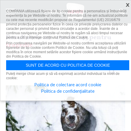
×
COMPANIA utilizează fişiere de tip cookie pentru a personaliza și îmbunătăți
experiența ta pe Website-ul nostru. Te informăm că ne-am actualizat politicile
cu cele mai recente modificări propuse de Regulamentul (UE) 2016/679
privind protecția persoanelor fizice în ceea ce privește prelucrarea datelor cu
caracter personal și privind libera circulație a acestor date. Înainte de a
continua navigarea pe Website-ul nostru te rugăm să aloci timpul necesar
Rezultatele 121 - 132 din 143 pentru
pentru a citi și înțelege conținutul Politicii de Cookie.
tragedie
Prin continuarea navigării pe Website-ul nostru confirmi acceptarea utilizării
fişierelor de tip cookie conform Politicii de Cookie. Nu uita totuși că poți
modifica în orice moment setările acestor fişiere cookie urmând instrucțiunile
din Politica de Cookie.
SUNT DE ACORD CU POLITICA DE COOKIE
Caută
Puteți merge chiar acum și să vă exprimați acordul individual la nivel de
cookie:
Politica de colectare acord cookie
Politica de confidențialitate