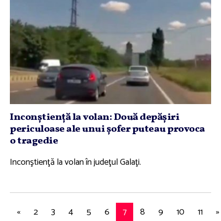
Inconştienţă la volan: Două depăşiri
periculoase ale unui şofer puteau provoca
o tragedie
Inconştienţă la volan în judeţul Galaţi.
«
2
3
4
5
6
7
8
9
10
11
»