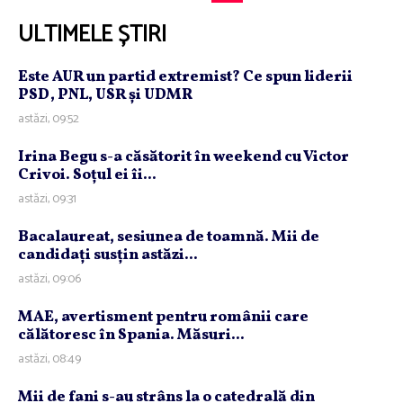
ULTIMELE ȘTIRI
Este AUR un partid extremist? Ce spun liderii
PSD, PNL, USR şi UDMR
astăzi, 09:52
Irina Begu s-a căsătorit în weekend cu Victor
Crivoi. Soţul ei îi...
astăzi, 09:31
Bacalaureat, sesiunea de toamnă. Mii de
candidaţi susţin astăzi...
astăzi, 09:06
MAE, avertisment pentru românii care
călătoresc în Spania. Măsuri...
astăzi, 08:49
Mii de fani s-au strâns la o catedrală din