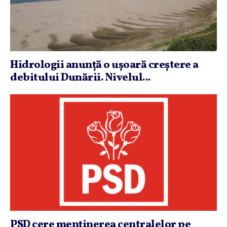
Hidrologii anunţă o uşoară creştere a
debitului Dunării. Nivelul...
PSD cere menţinerea centralelor pe