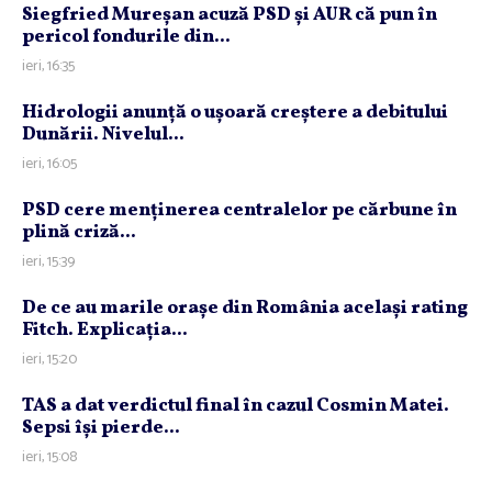
Siegfried Mureşan acuză PSD şi AUR că pun în
pericol fondurile din...
ieri, 16:35
Hidrologii anunţă o uşoară creştere a debitului
Dunării. Nivelul...
ieri, 16:05
PSD cere menţinerea centralelor pe cărbune în
plină criză...
ieri, 15:39
De ce au marile oraşe din România acelaşi rating
Fitch. Explicaţia...
ieri, 15:20
TAS a dat verdictul final în cazul Cosmin Matei.
Sepsi îşi pierde...
ieri, 15:08