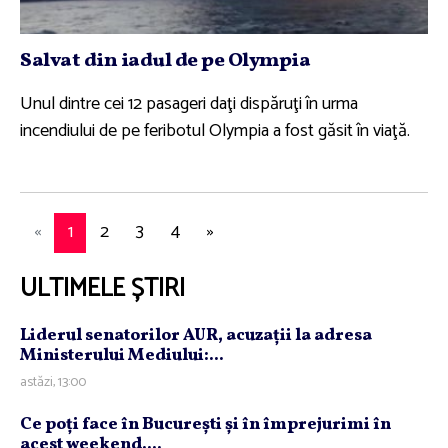
Salvat din iadul de pe Olympia
Unul dintre cei 12 pasageri daţi dispăruţi în urma
incendiului de pe feribotul Olympia a fost găsit în viaţă.
«
1
2
3
4
»
ULTIMELE ȘTIRI
Liderul senatorilor AUR, acuzaţii la adresa
Ministerului Mediului:...
astăzi, 13:00
Ce poţi face în Bucureşti şi în împrejurimi în
acest weekend....