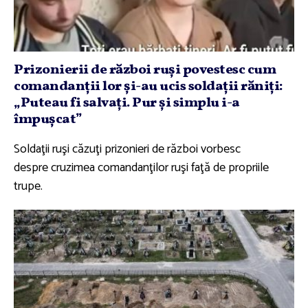
Prizonierii de război ruşi povestesc cum
comandanţii lor şi-au ucis soldaţii răniţi:
„Puteau fi salvaţi. Pur şi simplu i-a
împuşcat”
Soldaţii ruşi căzuţi prizonieri de război vorbesc
despre cruzimea comandanţilor ruşi faţă de propriile
trupe.