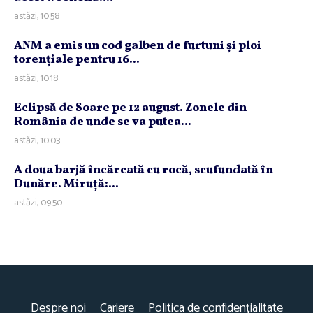
astăzi, 10:58
ANM a emis un cod galben de furtuni şi ploi
torenţiale pentru 16...
astăzi, 10:18
Eclipsă de Soare pe 12 august. Zonele din
România de unde se va putea...
astăzi, 10:03
A doua barjă încărcată cu rocă, scufundată în
Dunăre. Miruţă:...
astăzi, 09:50
Despre noi
Cariere
Politica de confidențialitate