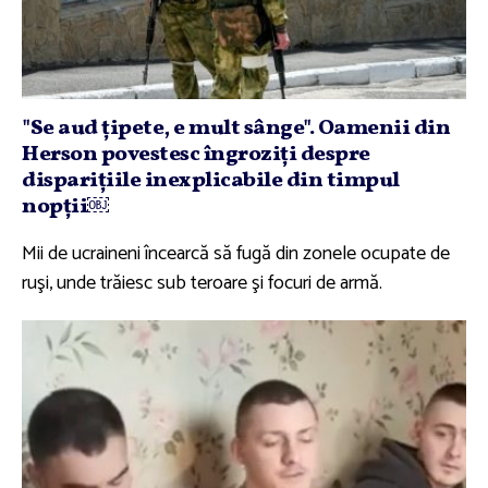
"Se aud ţipete, e mult sânge". Oamenii din
Herson povestesc îngroziţi despre
dispariţiile inexplicabile din timpul
nopţii￼
Mii de ucraineni încearcă să fugă din zonele ocupate de
ruşi, unde trăiesc sub teroare şi focuri de armă.