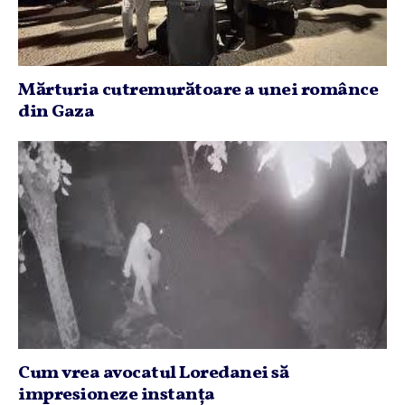
Mărturia cutremurătoare a unei românce
din Gaza
Cum vrea avocatul Loredanei să
impresioneze instanţa