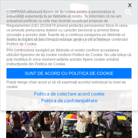
×
COMPANIA utilizează fişiere de tip cookie pentru a personaliza și
îmbunătăți experiența ta pe Website-ul nostru. Te informăm că ne-am
actualizat politicile cu cele mai recente modificări propuse de
Regulamentul (UE) 2016/679 privind protecția persoanelor fizice în ceea
ce privește prelucrarea datelor cu caracter personal și privind libera
circulație a acestor date. Înainte de a continua navigarea pe Website-ul
Rezultatele 1 - 12 din 44 pentru
nostru te rugăm să aloci timpul necesar pentru a citi și înțelege conținutul
Politicii de Cookie.
marturie
Prin continuarea navigării pe Website-ul nostru confirmi acceptarea
utilizării fişierelor de tip cookie conform Politicii de Cookie. Nu uita totuși că
poți modifica în orice moment setările acestor fişiere cookie urmând
instrucțiunile din Politica de Cookie.
Caută
SUNT DE ACORD CU POLITICA DE COOKIE
Puteți merge chiar acum și să vă exprimați acordul individual la nivel de
cookie:
Politica de colectare acord cookie
Politica de confidențialitate