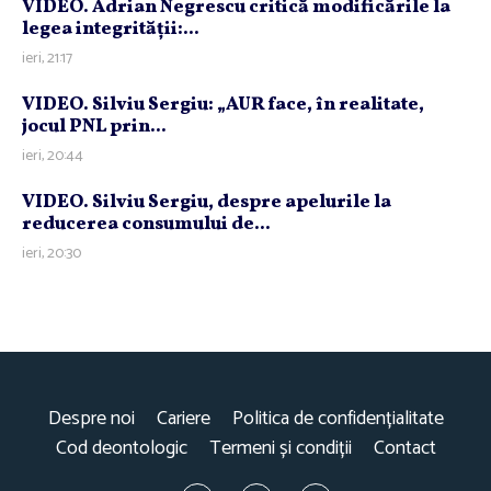
VIDEO. Adrian Negrescu critică modificările la
legea integrităţii:...
ieri, 21:17
VIDEO. Silviu Sergiu: „AUR face, în realitate,
jocul PNL prin...
ieri, 20:44
VIDEO. Silviu Sergiu, despre apelurile la
reducerea consumului de...
ieri, 20:30
Despre noi
Cariere
Politica de confidențialitate
Cod deontologic
Termeni și condiții
Contact