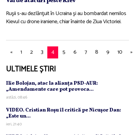
Val de atacuri peste Kiev
Ruşii s-au dezlănţuit în Ucraina şi au bombardat nemilos
Kievul cu drone iraniene, chiar înainte de Ziua Victoriei.
«
1
2
3
4
5
6
7
8
9
10
»
ULTIMELE ȘTIRI
Ilie Bolojan, atac la alianţa PSD-AUR:
„Amendamente care pot provoca...
astăzi, 08:46
VIDEO. Cristian Roşu îl critică pe Nicuşor Dan:
„Este un...
ieri, 21:40