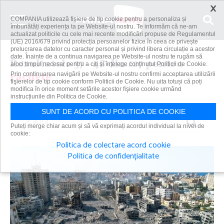
×
COMPANIA utilizează fişiere de tip cookie pentru a personaliza și
îmbunătăți experiența ta pe Website-ul nostru. Te informăm că ne-am
actualizat politicile cu cele mai recente modificări propuse de Regulamentul
(UE) 2016/679 privind protecția persoanelor fizice în ceea ce privește
prelucrarea datelor cu caracter personal și privind libera circulație a acestor
date. Înainte de a continua navigarea pe Website-ul nostru te rugăm să
Rezultatele 37 - 48 din 127 pentru
aloci timpul necesar pentru a citi și înțelege conținutul Politicii de Cookie.
rachete
Prin continuarea navigării pe Website-ul nostru confirmi acceptarea utilizării
fişierelor de tip cookie conform Politicii de Cookie. Nu uita totuși că poți
modifica în orice moment setările acestor fişiere cookie urmând
instrucțiunile din Politica de Cookie.
SUNT DE ACORD CU POLITICA DE COOKIE
Caută
Puteți merge chiar acum și să vă exprimați acordul individual la nivel de
cookie:
Politica de colectare acord cookie
Politica de confidențialitate