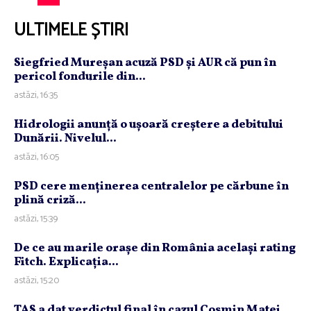
ULTIMELE ȘTIRI
Siegfried Mureşan acuză PSD şi AUR că pun în
pericol fondurile din...
astăzi, 16:35
Hidrologii anunţă o uşoară creştere a debitului
Dunării. Nivelul...
astăzi, 16:05
PSD cere menţinerea centralelor pe cărbune în
plină criză...
astăzi, 15:39
De ce au marile oraşe din România acelaşi rating
Fitch. Explicaţia...
astăzi, 15:20
TAS a dat verdictul final în cazul Cosmin Matei.