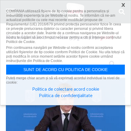
×
COMPANIA utilizează fişiere de tip cookie pentru a personaliza și
îmbunătăți experiența ta pe Website-ul nostru. Te informăm că ne-am
actualizat politicile cu cele mai recente modificări propuse de
Regulamentul (UE) 2016/679 privind protecția persoanelor fizice în ceea
ce privește prelucrarea datelor cu caracter personal și privind libera
circulație a acestor date. Înainte de a continua navigarea pe Website-ul
Rezultatele 1 - 12 din 33 pentru
port
nostru te rugăm să aloci timpul necesar pentru a citi și înțelege conținutul
Politicii de Cookie.
Prin continuarea navigării pe Website-ul nostru confirmi acceptarea
utilizării fişierelor de tip cookie conform Politicii de Cookie. Nu uita totuși că
poți modifica în orice moment setările acestor fişiere cookie urmând
Caută
instrucțiunile din Politica de Cookie.
SUNT DE ACORD CU POLITICA DE COOKIE
Puteți merge chiar acum și să vă exprimați acordul individual la nivel de
cookie:
Politica de colectare acord cookie
Politica de confidențialitate