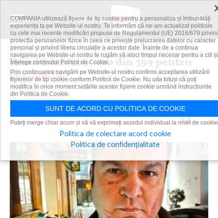
COMPANIA utilizează fişiere de tip cookie pentru a personaliza și îmbunătăți
experiența ta pe Website-ul nostru. Te informăm că ne-am actualizat politicile
cu cele mai recente modificări propuse de Regulamentul (UE) 2016/679 privin
protecția persoanelor fizice în ceea ce privește prelucrarea datelor cu caracter
personal și privind libera circulație a acestor date. Înainte de a continua
navigarea pe Website-ul nostru te rugăm să aloci timpul necesar pentru a citi și
Rezultatele 109 - 120 din 399 pentru
înțelege conținutul Politicii de Cookie.
germania
Prin continuarea navigării pe Website-ul nostru confirmi acceptarea utilizării
fişierelor de tip cookie conform Politicii de Cookie. Nu uita totuși că poți
modifica în orice moment setările acestor fişiere cookie urmând instrucțiunile
din Politica de Cookie.
SUNT DE ACORD CU POLITICA DE COOKIE
Caută
Puteți merge chiar acum și să vă exprimați acordul individual la nivel de cookie
Politica de colectare acord cookie
Politica de confidențialitate