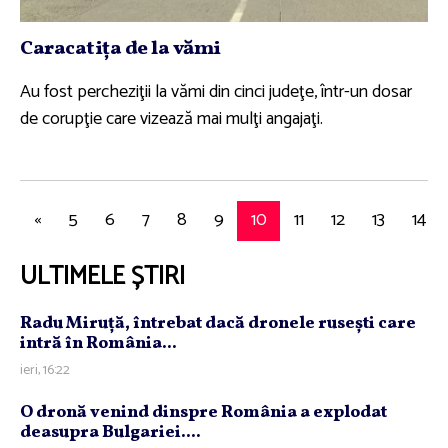
Caracatiţa de la vămi
Au fost percheziţii la vămi din cinci judeţe, într-un dosar
de corupţie care vizează mai mulţi angajaţi.
«
5
6
7
8
9
10
11
12
13
14
ULTIMELE ȘTIRI
Radu Miruţă, întrebat dacă dronele ruseşti care
intră în România...
ieri, 16:22
O dronă venind dinspre România a explodat
deasupra Bulgariei....