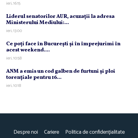
ieri, 16:15
Liderul senatorilor AUR, acuzaţii la adresa
Ministerului Mediului:...
ieri, 13:00
Ce poţi face în Bucureşti şi în împrejurimi în
acest weekend....
ieri, 10:58
ANM a emis un cod galben de furtuni şi ploi
torenţiale pentru 16...
ieri, 10:18
Despre noi
Cariere
Politica de confidențialitate