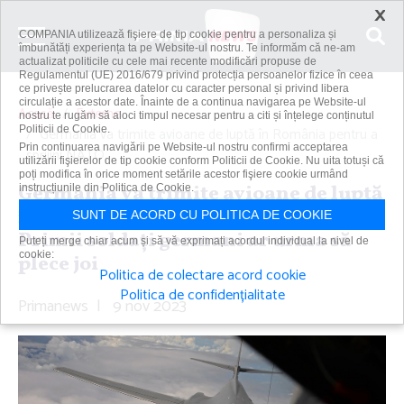
×
COMPANIA utilizează fişiere de tip cookie pentru a personaliza și
îmbunătăți experiența ta pe Website-ul nostru. Te informăm că ne-am
actualizat politicile cu cele mai recente modificări propuse de
Regulamentul (UE) 2016/679 privind protecția persoanelor fizice în ceea
ce privește prelucrarea datelor cu caracter personal și privind libera
circulație a acestor date. Înainte de a continua navigarea pe Website-ul
Acasă
Externe
nostru te rugăm să aloci timpul necesar pentru a citi și înțelege conținutul
Politicii de Cookie.
Germania va trimite avioane de luptă în România pentru a
Prin continuarea navigării pe Website-ul nostru confirmi acceptarea
sprijini NATO....
utilizării fişierelor de tip cookie conform Politicii de Cookie. Nu uita totuși că
poți modifica în orice moment setările acestor fişiere cookie urmând
Germania va trimite avioane de luptă
instrucțiunile din Politica de Cookie.
în România pentru a sprijini NATO.
SUNT DE ACORD CU POLITICA DE COOKIE
Primii soldaţi germani ar urma să
Puteți merge chiar acum și să vă exprimați acordul individual la nivel de
cookie:
plece joi
Politica de colectare acord cookie
Politica de confidențialitate
Primanews
|
9 nov 2023